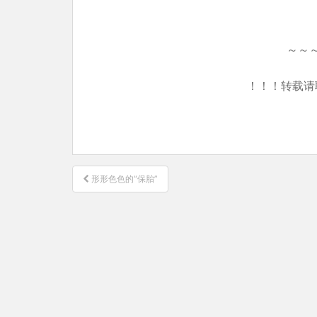
～～
！！！转载请
文
形形色色的“保胎”
章
导
航