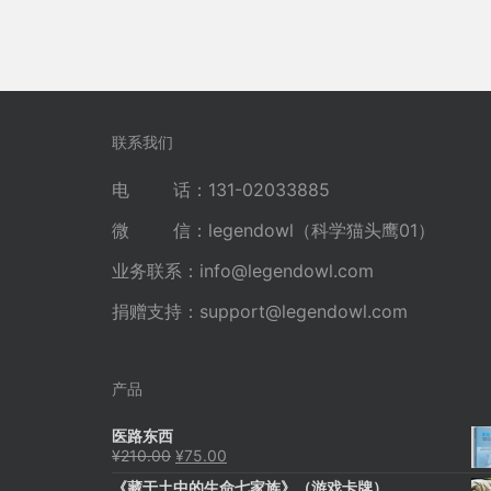
联系我们
电 话：131-02033885
微 信：legendowl（科学猫头鹰01）
业务联系：
info@legendowl.com
捐赠支持：
support@legendowl.com
产品
医路东西
原
当
¥
210.00
¥
75.00
价
前
《藏于土中的生命七家族》（游戏卡牌）