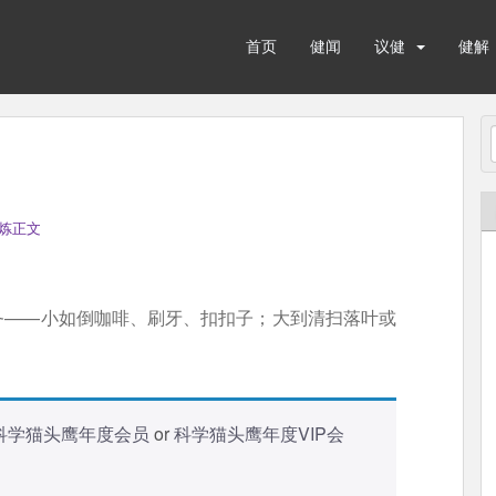
首页
健闻
议健
健解
炼正文
务——小如倒咖啡、刷牙、扣扣子；大到清扫落叶或
科学猫头鹰年度会员
or
科学猫头鹰年度VIP会