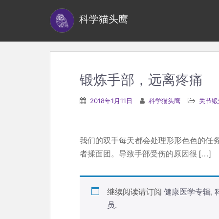
S
科学猫头鹰
k
i
p
t
o
锻炼手部，远离疼痛
m
a
2018年1月11日
科学猫头鹰
关节锻
i
n
c
我们的双手每天都会处理形形色色的任
o
者揉面团。导致手部受伤的原因很 […]
n
t
e
继续阅读请订阅
健康医学专辑
,
n
员
.
t