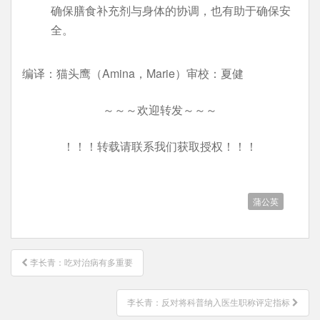
确保膳食补充剂与身体的协调，也有助于确保安
全。
编译：猫头鹰（Amina，Marie）审校：夏健
～～～欢迎转发～～～
！！！转载请联系我们获取授权！！！
蒲公英
文
李长青：吃对治病有多重要
章
导
李长青：反对将科普纳入医生职称评定指标
航