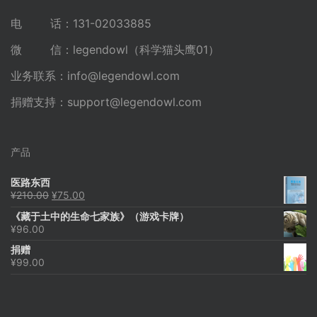
电 话：131-02033885
微 信：legendowl（科学猫头鹰01）
业务联系：
info@legendowl.com
捐赠支持：
support@legendowl.com
产品
医路东西
原
当
¥
210.00
¥
75.00
价
前
《藏于土中的生命七家族》（游戏卡牌）
为：
价
¥
96.00
¥210.00。
格
为：
捐赠
¥75.00。
¥
99.00