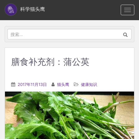
S
科学猫头鹰
TOGG
k
i
p
搜
t
索：
o
m
膳食补充剂：蒲公英
a
i
n
2017年11月13日
猫头鹰
健康知识
c
o
n
t
e
n
t