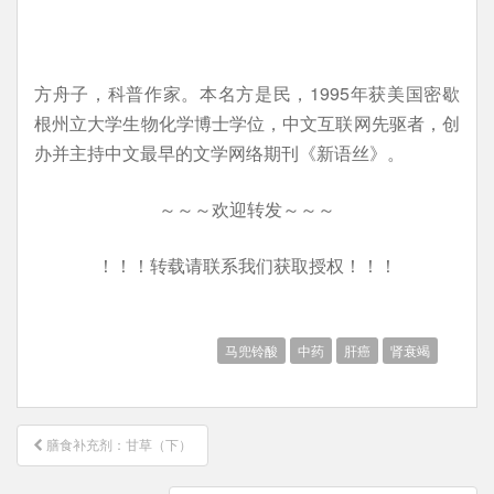
方舟子，科普作家。本名方是民，1995年获美国密歇
根州立大学生物化学博士学位，中文互联网先驱者，创
办并主持中文最早的文学网络期刊《新语丝》。
～～～欢迎转发～～～
！！！转载请联系我们获取授权！！！
马兜铃酸
中药
肝癌
肾衰竭
文
膳食补充剂：甘草（下）
章