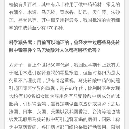
植物有几百种，其中有几十种用于做中药药材，常见的
有细辛、木通、马兜铃、青木香、防己、天仙藤、朱砂
莲、寻骨风等。其中细辛用得最多，我国批准的含有细
辛的中成药至少有170多种。
科学猫头鹰：目前可以确证的，曾经发生过哪些马兜铃
酸中毒事件？马兜铃酸对人体都有哪些危害？
方舟子：自上个世纪60年代起，我国医学期刊上就有关
于服用木通引起肾衰竭的零星报道，但当时都归为是大
剂量不合理使用，没有引起重视。马兜铃酸中药的问题
引起国际医学界的重视，是在90年代，比利时医生发现
大约有100名妇女因为服用含有马兜铃酸中药成分的减
肥药，引起肾衰竭，需要定期做血液透析或换肾；之后
法国、日本、英国、美国以及我国香港、台湾等地也陆
续发现服用马兜铃酸中药引起肾衰竭的病例，国际上称
为中草药肾病。各国药监部门纷纷采取行动禁用、限制