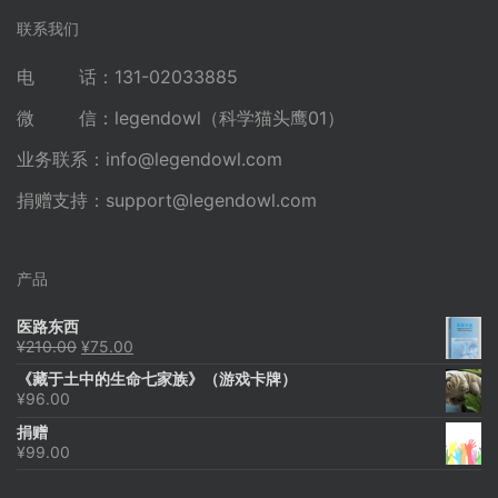
联系我们
电 话：131-02033885
微 信：legendowl（科学猫头鹰01）
业务联系：
info@legendowl.com
捐赠支持：
support@legendowl.com
产品
医路东西
原
当
¥
210.00
¥
75.00
价
前
《藏于土中的生命七家族》（游戏卡牌）
为：
价
¥
96.00
¥210.00。
格
为：
捐赠
¥75.00。
¥
99.00