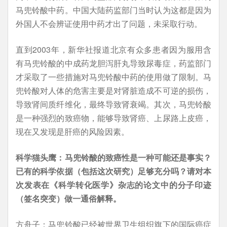
马兜铃酸中药。中国大陆药监部门当时认为这都是因为
外国人不会辨证使用中药才出了问题，未采取行动。
直到2003年，新华社报道北京有众多患者因为服用含
有马兜铃酸的中成药龙胆泻肝丸导致尿毒症，药监部门
才采取了一些措施对马兜铃酸中药的使用做了限制。马
兜铃酸对人体的危害主要是对肾脏造成不可逆的损伤，
导致肾间质纤维化，最终导致肾衰竭。其次，马兜铃酸
是一种强烈的致癌物，能够导致肾癌、上尿路上皮癌，
现在又发现是肝癌的风险因素。
科学猫头鹰：马兜铃酸的致癌性是一种可能还是事实？
已有的科学依据（包括这次研究）足够充分吗？请对本
次发表在《科学转化医学》杂志的论文中的分子印迹
（签名突变）做一通俗解释。
方舟子：马兜铃酸已经被世界卫生组织旗下的国际癌症