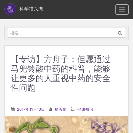
S
科学猫头鹰
TOGG
k
i
p
搜
t
索：
o
m
【专访】方舟子：但愿通过
a
马兜铃酸中药的科普，能够
i
n
让更多的人重视中药的安全
c
性问题
o
n
t
2017年11月10日
猫头鹰
健康知识
e
n
t