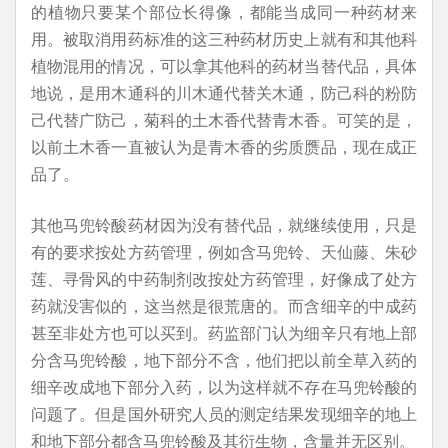
的植物只要某个部位长得像，都能当成同一种药材来
用。被取消用药标准的这三种药材历史上就有和其他科
植物混用的情况，可以拿其他科的药材当替代品，具体
地说，是用木通科的川木通代替关木通，防己科的粉防
己代替广防己，菊科的土木香代替青木香。可笑的是，
以前土木香一直被认为是青木香的劣质赝品，现在成正
品了。
其他马兜铃酸药材因为没有替代品，就继续使用，只是
有的要求按处方药管理，例如含马兜铃、天仙藤、朱砂
莲、寻骨风的中药制剂改按处方药管理，好像成了处方
药就没害似的，这当然是很荒唐的。而含细辛的中成药
甚至非处方也可以买到。药监部门认为细辛只有地上部
分含马兜铃酸，地下部分不含，他们把以前全草入药的
细辛改成地下部分入药，以为这样就不存在马兜铃酸的
问题了。但是国外研究人员的测定结果发现细辛的地上
和地下部分都含马兜铃酸及其衍生物，含量并无区别。