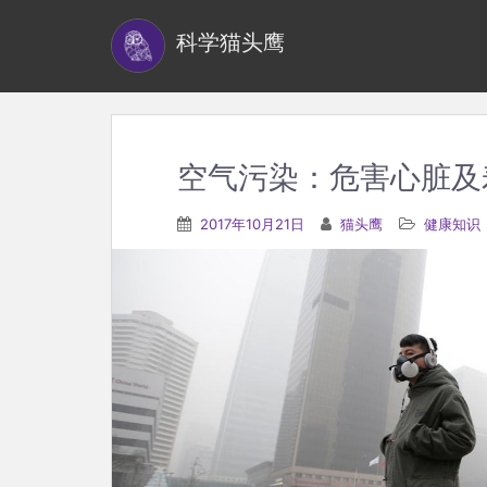
S
科学猫头鹰
k
i
p
t
o
空气污染：危害心脏及
m
a
2017年10月21日
猫头鹰
健康知识
i
n
c
o
n
t
e
n
t