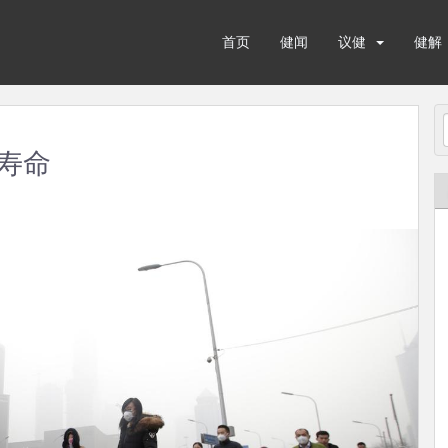
首页
健闻
议健
健解
寿命