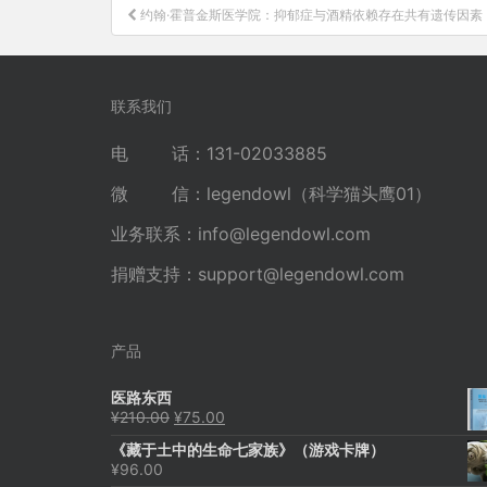
文
约翰·霍普金斯医学院：抑郁症与酒精依赖存在共有遗传因素
章
导
航
联系我们
电 话：131-02033885
微 信：legendowl（科学猫头鹰01）
业务联系：
info@legendowl.com
捐赠支持：
support@legendowl.com
产品
医路东西
原
当
¥
210.00
¥
75.00
价
前
《藏于土中的生命七家族》（游戏卡牌）
为：
价
¥
96.00
¥210.00。
格