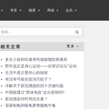
专答
微课
商城
会员
搜
索：
相关文章
更多 »
多生小孩和吃避孕药都能预防卵巢癌
野外远足是身心运动——在智识论坛“运动
与健康”的发言
生活中真正要担心的辐射
有没有可能全面消灭蚊子？
详解关于新冠溯源的四个关键问题
中国能通过“群体免疫”走出疫情吗?
新冠感染何时用抗生素？
居家制氧和吸氧要警惕氧中毒