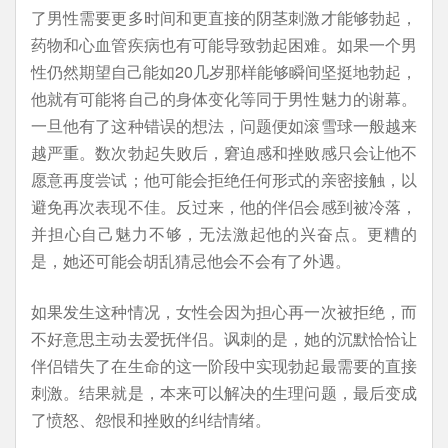
了男性需要更多时间和更直接的阴茎刺激才能够勃起，
药物和心血管疾病也有可能导致勃起困难。如果一个男
性仍然期望自己能如20几岁那样能够瞬间坚挺地勃起，
他就有可能将自己的身体变化等同于男性魅力的谢幕。
一旦他有了这种错误的想法，问题便如滚雪球一般越来
越严重。数次勃起失败后，窘迫感和挫败感只会让他不
愿意再度尝试；他可能会拒绝任何形式的亲密接触，以
避免再次表现不佳。反过来，他的伴侣会感到被冷落，
并担心自己魅力不够，无法激起他的兴奋点。更糟的
是，她还可能会胡乱猜忌他会不会有了外遇。
如果发生这种情况，女性会因为担心再一次被拒绝，而
不好意思主动去爱抚伴侣。讽刺的是，她的沉默恰恰让
伴侣错失了在生命的这一阶段中实现勃起最需要的直接
刺激。结果就是，本来可以解决的生理问题，最后变成
了愤怒、怨恨和挫败的纠结情绪。