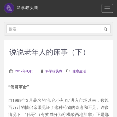
S
科学猫头鹰
TOGG
k
i
p
搜
t
索：
o
m
说说老年人的床事（下）
a
i
n
2017年9月5日
科学猫头鹰
健康生活
c
o
“伟哥革命”
n
t
自1999年3月著名的“蓝色小药丸”进入市场以来，数以
e
百万计的情侣亲眼见证了这种药物的奇迹和不足。许多
n
情况下，“伟哥”（有效成分为柠檬酸西地那非）正是那
t