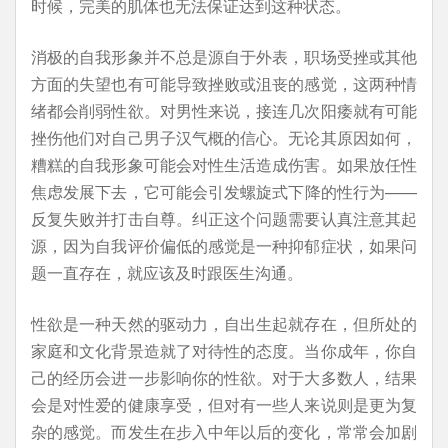
时候，完美的肌体也无法保证达到这种状态。
消极的自我形象并不总是源自于外表，职场受挫或其他
方面的失望也有可能导致挫败或沮丧的感觉，这两种情
绪都会削弱性欲。对男性来说，接连几次阳痿就有可能
挫伤他们对自己男子汉气概的信心。无论其原因如何，
糟糕的自我形象可能会对性生活造成伤害。如果放任性
焦虑发展下去，它可能会引发螺旋式下降的性行为——
反复失败并打击自尊。纠正这个问题需要认真注意其起
源，因为自我评价偏低的感觉是一种抑郁症状，如果问
题一直存在，就应该及时跟医生沟通。
性欲是一种天然的驱动力，自出生起就存在，但所处的
家庭和文化背景造就了对待性的态度。当你成年，你自
己的经历会进一步影响你的性欲。对于大多数人，结果
会是对性爱的健康享受，但对有一些人来说则是更为复
杂的感觉。而发生在步入中年以后的变化，常常会加剧