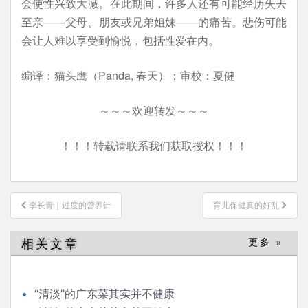
会使性兴致大减。在此期间，许多人还有可能经历失去
至亲——父母、朋友或兄弟姐妹——的痛苦。悲伤可能
会让人难以享受到愉悦，包括性爱在内。
编译：猫头鹰（Panda, 春天）；审校：夏健
～～～欢迎转发～～～
！！！转载请联系我们获取授权！！！
文
李长青｜过度的营养针
育儿保健真的好乱
章
导
相关文章
更多 »
航
“清淡”的广东菜其实并不健康