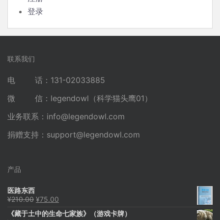
登录
联系我们
电 话：131-02033885
微 信：legendowl（科学猫头鹰01）
业务联系：
info@legendowl.com
捐赠支持：
support@legendowl.com
产品
医路东西
原
当
¥
210.00
¥
75.00
价
前
《藏于土中的生命七家族》（游戏卡牌）
为：
价