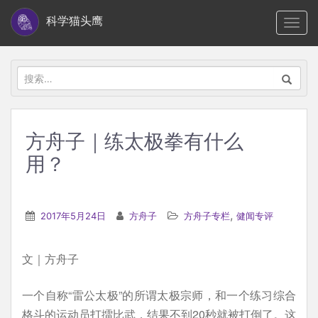
S
科学猫头鹰
TOGG
k
i
p
搜
t
索：
o
m
方舟子｜练太极拳有什么
a
用？
i
n
c
,
2017年5月24日
方舟子
方舟子专栏
健闻专评
o
n
t
文｜方舟子
e
一个自称“雷公太极”的所谓太极宗师，和一个练习综合
n
格斗的运动员打擂比武，结果不到20秒就被打倒了。这
t