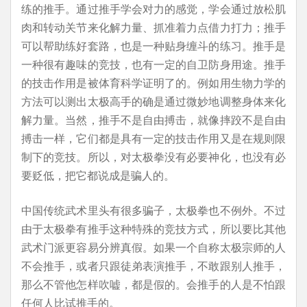
练的推手。通过推手学会对力的感觉，学会通过放松肌
肉和转动关节来化解力量、抓准着力点借力打力；推手
可以帮助练好套路，也是一种贴身缠斗的练习。推手是
一种很有趣味的竞技，也有一定的自卫防身用途。推手
的技击作用是被体育科学证明了的。例如用生物力学的
方法可以测出太极高手的确是通过微妙地调整身体来化
解力量。当然，推手不是自由搏击，就像摔跤不是自由
搏击一样，它们都是具有一定的技击作用又是在规则限
制下的竞技。所以，对太极拳没有必要神化，也没有必
要贬低，把它都说成是骗人的。
中国传统武术里头有很多骗子，太极拳也不例外。不过
由于太极拳有推手这种特殊的竞技方式，所以要比其他
武术门派更容易分辨真假。如果一个自称太极宗师的人
不会推手，或者只跟徒弟表演推手，不敢跟别人推手，
那么不管他怎样吹嘘，都是假的。会推手的人是不怕跟
任何人比试推手的。