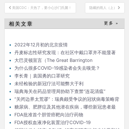
文
美国CDC：天热了，要小心沙门氏菌！
隐藏的雨人（上）
章
导
相关文章
更多 »
航
2022年12月初的北京疫情
丹麦标志性研究发现：在社区中戴口罩并不能显著
降低（新冠）感染率
大巴灵顿宣言（The Great Barrington
Declaration）
为什么很多COVID-19感染者会失去嗅觉？
李长青｜袁国勇的口罩研究
未经检验的新冠疗法可能弊大于利
瑞典海关在药品管理局协助下查禁“连花清瘟”
“关闭边界太荒谬”：瑞典颇受争议的冠状病毒策略背
后的流行病学家
糖尿病、肥胖症及其他潜在疾病，哪些新冠患者最
危险？
FDA批准首个胆管癌靶向治疗药物
FDA授权血液净化装置治疗COVID-19