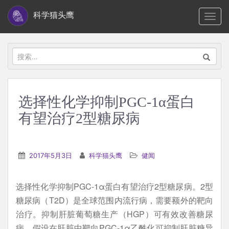
S
科学猫头鹰
TOGG
k
i
p
搜
t
索：
o
m
选择性化学抑制PGC-1α蛋白
a
有望治疗2型糖尿病
i
n
c
2017年5月3日
科学猫头鹰
健闻
o
n
t
选择性化学抑制PGC-1α蛋白有望治疗2型糖尿病。2型
e
糖尿病（T2D）是全球范围内流行病，需要额外的靶向
n
治疗。抑制肝脏葡萄糖生产（HGP）可有效改善糖尿
t
病。假设在肝脏中靶向PGC-1α乙酰化可抑制肝脏糖异