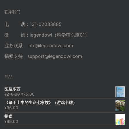
联系我们
电 话：131-02033885
微 信：legendowl（科学猫头鹰01）
业务联系：
info@legendowl.com
捐赠支持：
support@legendowl.com
产品
医路东西
原
当
¥
210.00
¥
75.00
价
前
《藏于土中的生命七家族》（游戏卡牌）
为：
价
¥
96.00
¥210.00。
格
为：
捐赠
¥75.00。
¥
99.00