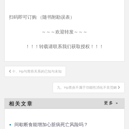
扫码即可订购 （随书附勘误表）
～～～欢迎转发～～～
！！！转载请联系我们获取授权！！！
文
十、Hp与胃癌关系的已知与未知
章
导
九、Hp胃炎不属于功能性消化不良范畴
航
相关文章
更多 »
间歇断食能增加心脏病死亡风险吗？