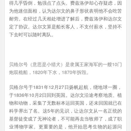
得几乎昏倒，勉强点了点头。费兹洛伊却心存疑虑，因
为他迷信面相，认为达尔文的鼻子形状表明他不会吃苦
耐劳。在经过几天相处增进了解后，费兹洛伊和达尔文
定了协议。达尔文算是船长客人，不支付薪水，坚持不
下去时可以随时离队。
贝格尔号（意思是小猎犬）是隶属王家海军的一艘10门
炮双桅船，1820年下水，1870年拆毁。
贝格尔号于1831年12月27日扬帆起航，绕地球一圈，
于1836年10月2日回到英国。达尔文沿途考察地质、植
物和动物，采集了无数标本运回英国，还未回国就已在
科学界出了名。这5年的见识，让达尔文从一名正统的
基督徒变成了无神论者，不可能再去当牧师了，成了职
业博物学家。更重要的是，他开始思考生物的起源问