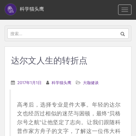
S
科学猫头鹰
TOGG
k
i
p
搜
t
索：
o
m
达尔文人生的转折点
a
i
n
2017年1月1日
科学猫头鹰
大咖健谈
c
o
n
高考后，选择专业是件大事。年轻的达尔
t
文也经历过相似的迷茫与困顿，最终“贝格
e
尔号之航”让他坚定了志向。让我们跟随科
n
普作家方舟子的文字，了解这一位伟大科
t