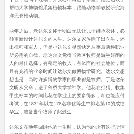
帮助大学博物馆采集植物标本，跟随动物学教授研究海
洋无脊椎动物。
两年之后，老达尔文终于明白无法让儿子继承衣钵，必
须重新设计达尔文的人生。达尔文家族除了出医生，还
出律师和军人，但是小达尔文显然缺乏从事后两种职业
所必需的自律。老达尔文觉得当教区牧师是游手好闲的
人的最佳选择，有稳定的收入，有体面的社会地位，而
且有充裕的业余时间让达尔文做博物学研究。达尔文想
想也是，当时许多博物学家的职业都是牧师。于是达尔
文听从父命，进了剑桥大学学神学。他花在打猎、收集
甲虫标本的时间比花在学业上的要多得多，却也能应付
考试，在1831年以在178名非优等生中排名第10的成绩
毕业，准备当个牧师了此残生。
达尔文在晚年回顾他的一生时，认为他的所有这些所谓