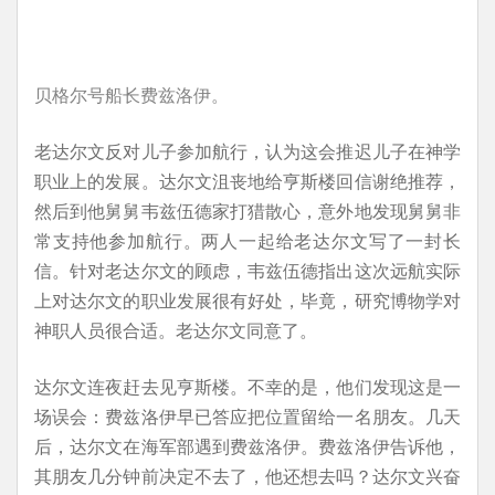
贝格尔号船长费兹洛伊。
老达尔文反对儿子参加航行，认为这会推迟儿子在神学
职业上的发展。达尔文沮丧地给亨斯楼回信谢绝推荐，
然后到他舅舅韦兹伍德家打猎散心，意外地发现舅舅非
常支持他参加航行。两人一起给老达尔文写了一封长
信。针对老达尔文的顾虑，韦兹伍德指出这次远航实际
上对达尔文的职业发展很有好处，毕竟，研究博物学对
神职人员很合适。老达尔文同意了。
达尔文连夜赶去见亨斯楼。不幸的是，他们发现这是一
场误会：费兹洛伊早已答应把位置留给一名朋友。几天
后，达尔文在海军部遇到费兹洛伊。费兹洛伊告诉他，
其朋友几分钟前决定不去了，他还想去吗？达尔文兴奋