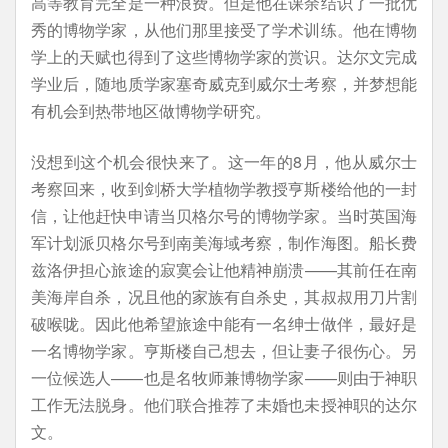
高等教育完全是一种浪费。但是他在课余结识了一批优
秀的博物学家，从他们那里接受了学术训练。他在博物
学上的天赋也得到了这些博物学家的赏识。达尔文完成
学业后，随地质学家塞奇威克到威尔士考察，并梦想能
有机会到热带地区做博物学研究。
没想到这个机会很快来了。这一年的8月，他从威尔士
考察回来，收到剑桥大学植物学教授亨斯楼给他的一封
信，让他赶快申请当贝格尔号的博物学家。当时英国海
军计划派贝格尔号到南美海域考察，制作海图。船长费
兹洛伊担心旅途的寂寞会让他精神崩溃——其前任在南
美海岸自杀，况且他的家族有自杀史，其叔叔用刀片割
破喉咙。因此他希望旅途中能有一名绅士做伴，最好是
一名博物学家。亨斯楼自己想去，但让妻子很伤心。另
一位候选人——也是名牧师兼博物学家——则由于神职
工作无法脱身。他们联合推荐了未婚也未授神职的达尔
文。