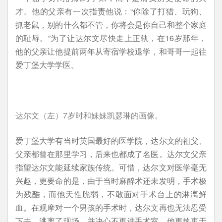
才。他的父亲有一次指责他说：“你除了打猎、玩狗、
抓老鼠，别的什么都不管，你将会是你自己和整个家庭
的耻辱。”为了让达尔文尽快走上正轨，在16岁那年，
他的父亲让他提前两年从寄宿学校退学，和哥哥一起往
爱丁堡大学学医。
达尔文（左）7岁时和妹妹凯瑟琳的画像。
爱丁堡大学有当时英国最好的医学院，达尔文的祖父、
父亲都曾在那里学习，后来也都成了名医。达尔文父亲
指望达尔文能延续家族传统。可惜，达尔文对医学毫无
兴趣，更要命的是，由于当时麻醉术还未发明，手术极
为残酷，而他天性脆弱，不敢面对手术台上的淋漓鲜
血。在观摩对一个男孩的手术时，达尔文再也无法忍受
下去，逃离了现场，并决心不再进手术室。他更热衷于