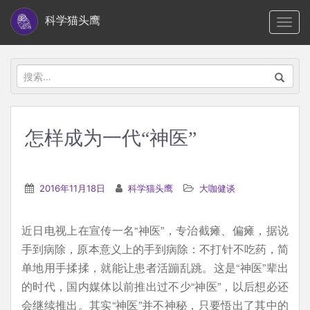
S
科学猫头鹰
TOGG
k
i
p
搜
t
索：
o
m
怎样成为一代“神医”
a
i
n
2016年11月18日
科学猫头鹰
大咖健谈
c
o
近日电视上在宣传一名“神医”，专治截瘫、偏瘫，据说
n
手到病除，原本意义上的手到病除：不打针不吃药，简
t
单地用手揉揉，就能让患者活蹦乱跳。这是“神医”辈出
e
的时代，国内媒体以前推出过不少“神医”，以后想必还
n
会继续推出。其实“神医”并不神秘，只要悟出了其中的
t