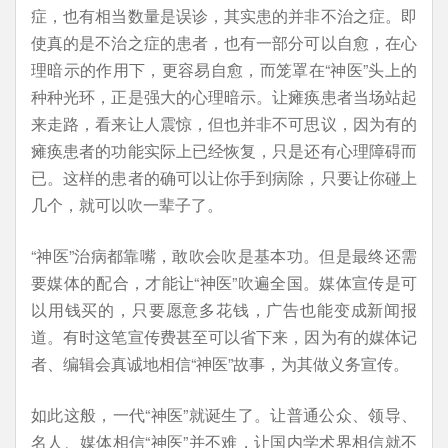
症，也有相当数量是误诊，其实患的并非不治之症。即
使真的是不治之症的患者，也有一部分可以自愈，在心
理暗示的作用下，更容易自愈，而笼罩在“神医”头上的
种种光环，正是强大的心理暗示。让瘫痪患者当场站起
来走路，看来让人震惊，但也并非不可思议，因为有的
瘫痪患者的功能实际上已经恢复，只是还有心理障碍而
已。这样的患者的确可以让你手到病除，只要让你碰上
几个，就可以吹一辈子了。
“神医”治病都靠嘴，敢吹会吹是基本功。但是最终还需
要媒体的配合，才能让“神医”吹遍全国。媒体宣传是可
以用钱买的，只要愿意多花钱，广告也能变成新闻报
道。有时这笔宣传费甚至可以省下来，因为有的媒体记
者、编辑会真诚地相信“神医”故事，为其做义务宣传。
如此这般，一代“神医”就诞生了。让普通公众、领导、
名人、媒体相信“神医”并不难，让国内学术界相信就不