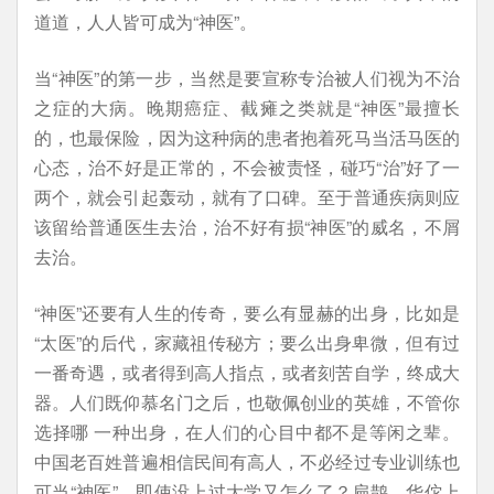
道道，人人皆可成为“神医”。
当“神医”的第一步，当然是要宣称专治被人们视为不治
之症的大病。晚期癌症、截瘫之类就是“神医”最擅长
的，也最保险，因为这种病的患者抱着死马当活马医的
心态，治不好是正常的，不会被责怪，碰巧“治”好了一
两个，就会引起轰动，就有了口碑。至于普通疾病则应
该留给普通医生去治，治不好有损“神医”的威名，不屑
去治。
“神医”还要有人生的传奇，要么有显赫的出身，比如是
“太医”的后代，家藏祖传秘方；要么出身卑微，但有过
一番奇遇，或者得到高人指点，或者刻苦自学，终成大
器。人们既仰慕名门之后，也敬佩创业的英雄，不管你
选择哪 一种出身，在人们的心目中都不是等闲之辈。
中国老百姓普遍相信民间有高人，不必经过专业训练也
可当“神医”，即使没上过大学又怎么了？扁鹊、华佗上