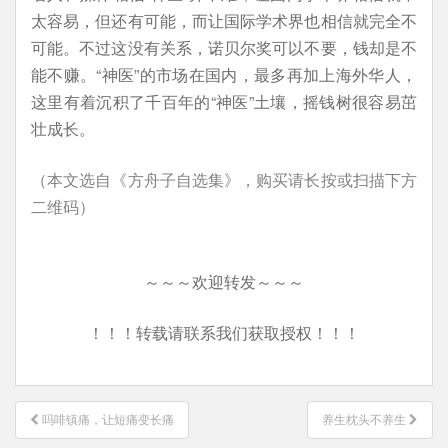
太容易，但还有可能，而让国际学术界也相信就完全不
可能。不过这没有关系，诺贝尔奖可以不要，钱却是不
能不赚。“神医”的市场在国内，最多再加上海外华人，
这里有着沉积了千百年的“神医”土壤，摇钱树很容易茁
壮成长。
（本文选自《方舟子自选集》，购买请长按或扫描下方
二维码）
～～～欢迎转发～～～
！！！转载请联系我们获取授权！！！
文
吗啡镇痛，让短痛变长痛
养生枕头不养生
章