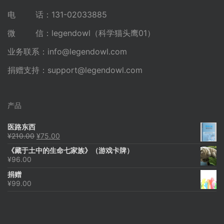
电 话：131-02033885
微 信：legendowl（科学猫头鹰01）
业务联系：
info@legendowl.com
捐赠支持：
support@legendowl.com
产品
医路东西
原
当
¥
210.00
¥
75.00
价
前
《藏于土中的生命七家族》（游戏卡牌）
为：
价
¥
96.00
¥210.00。
格
为：
捐赠
¥75.00。
¥
99.00