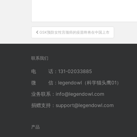
文
GSK预防女性宫颈癌的疫苗终将在中国上市
章
导
航
联系我们
电 话：131-02033885
微 信：legendowl（科学猫头鹰01）
业务联系：
info@legendowl.com
捐赠支持：
support@legendowl.com
产品