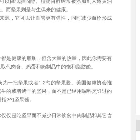
可以降低胆固醇。植物甾醇经常被添加到人造黄油
果。而坚果则是与生俱来的健康。
来源，它可以让血管更有弹性，同时减少血栓形成
分都是健康的脂肪，但含大量的热量，因此你需要有
果取代肉食、鸡蛋和奶制品中的饱和脂肪酸。
为一把坚果或者1-2勺的坚果酱。美国健康协会推
选生的或者烤干的坚果，而不是已经用调料烹饪过的
是指2勺坚果酱。
你仅仅是吃坚果而不减少日常饮食中肉制品和其它含
。