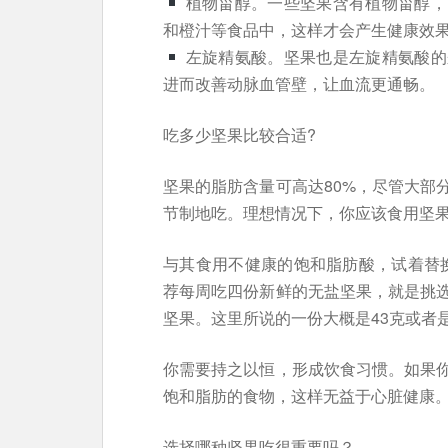
植物甾醇。一些坚果含有植物甾醇，
和橙汁等食品中，这样才会产生健康效
左旋精氨酸。坚果也是左旋精氨酸的
进而改善动脉血管壁，让血流更通畅。
吃多少坚果比较合适?
坚果的脂肪含量可高达80%，尽管大部
节制地吃。理想情况下，你应该食用坚
与其食用不健康的饱和脂肪酸，试着替换
荐每周吃四份新鲜的无盐坚果，就是挑
坚果。这里所说的一份大概是43克或者
你需要持之以恒，形成饮食习惯。如果
饱和脂肪的食物，这样无益于心脏健康
选择哪种坚果吃很重要吗？