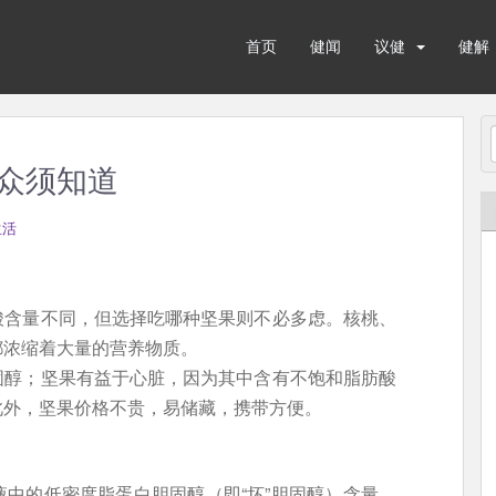
首页
健闻
议健
健解
众须知道
生活
酸含量不同，但选择吃哪种坚果则不必多虑。核桃、
都浓缩着大量的营养物质。
固醇；坚果有益于心脏，因为其中含有不饱和脂肪酸
此外，坚果价格不贵，易储藏，携带方便。
中的低密度脂蛋白胆固醇（即“坏”胆固醇）含量，