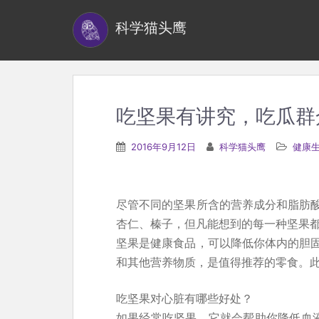
S
科学猫头鹰
k
i
p
t
o
吃坚果有讲究，吃瓜群
m
a
2016年9月12日
科学猫头鹰
健康
i
n
c
尽管不同的坚果所含的营养成分和脂肪
o
杏仁、榛子，但凡能想到的每一种坚果
n
坚果是健康食品，可以降低你体内的胆
t
和其他营养物质，是值得推荐的零食。
e
n
吃坚果对心脏有哪些好处？
t
如果经常吃坚果，它就会帮助你降低血液