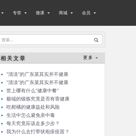
专答
微课
商城
会员
搜
索：
相关文章
更多 »
“清淡”的广东菜其实并不健康
“清淡”的广东菜其实并不健康
世上哪有什么“健康中餐”
极端的锻炼究竟是否有害健康
吃柑橘的健康益处和风险
生活中怎么避免汞中毒
每天究竟应该走多少步？
我为什么去打带状疱疹疫苗？