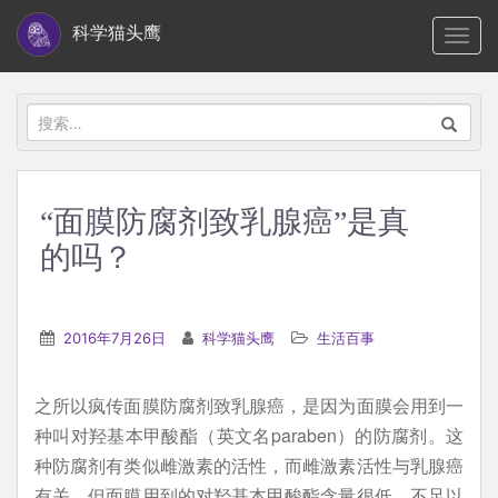
S
科学猫头鹰
TOGG
k
i
p
搜
t
索：
o
m
“面膜防腐剂致乳腺癌”是真
a
的吗？
i
n
c
2016年7月26日
科学猫头鹰
生活百事
o
n
t
之所以疯传面膜防腐剂致乳腺癌，是因为面膜会用到一
e
种叫对羟基本甲酸酯（英文名paraben）的防腐剂。这
n
种防腐剂有类似雌激素的活性，而雌激素活性与乳腺癌
t
有关。但面膜用到的对羟基本甲酸酯含量很低，不足以