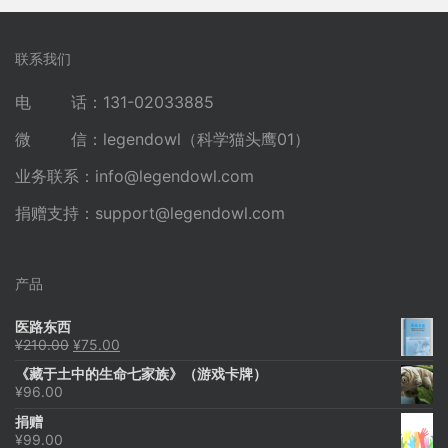
联系我们
电 话：131-02033885
微 信：legendowl（科学猫头鹰01）
业务联系：
info@legendowl.com
捐赠支持：
support@legendowl.com
产品
医路东西
原
当
¥
210.00
¥
75.00
价
前
《藏于土中的生命七家族》（游戏卡牌）
为：
价
¥
96.00
¥210.00。
格
为：
捐赠
¥75.00。
¥
99.00