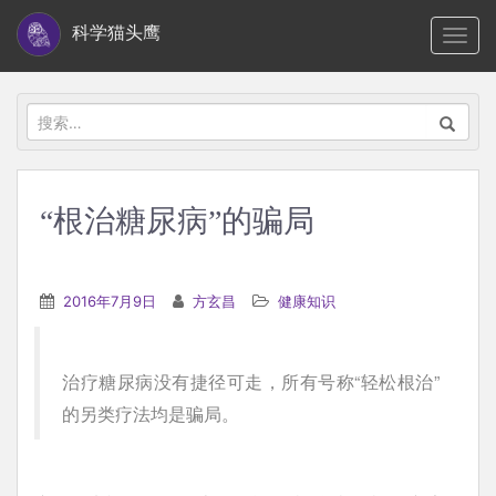
S
科学猫头鹰
TOGG
k
i
p
搜
t
索：
o
m
“根治糖尿病”的骗局
a
i
n
2016年7月9日
方玄昌
健康知识
c
o
n
治疗糖尿病没有捷径可走，所有号称“轻松根治”
t
的另类疗法均是骗局。
e
n
t