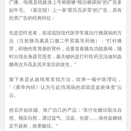
广播、电视及纸媒体上号称能够“根治糖尿病”的广告多
如牛毛。《新京报》上一条“霍氏百岁茶”的广告，具有
此类广告的经典特征：
先是恐吓患者，造谣诋毁现代医学常规治疗糖尿病的方
法（注射胰岛素及口服二甲双胍等药物）：“打针痛
苦，药物伤害胃肠肝肾外，还要冒着胰岛功能衰竭，随
时出现全身器官恶变，最关键的是打针吃药无法做到血
糖再次升高及其并发症的发生。”
接下来是从故纸堆里找方法，吹捧一顿中医理论，
“《黄帝内经》认为引起消渴病的原因是血瘀体变”云
云。
然后开始吹嘘、推广自己的产品：“茶疗化糖法取法自
然、顺应自然，通过益气、活血、化瘀……保持血糖稳
定不超标，效果极佳。”