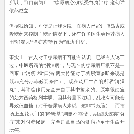
所以，到目前为止，“糖尿病必须接受终身治疗”这句话
依然成立。
但据我所知，即便是正规医院，在病人已经用胰岛素或
降糖药来控制血糖的情况下，还有许多医生会推荐病人
用“消渴丸”“降糖茶”等作为“辅助手段”。
事实上，古人对于糖尿病不可能有认识。已经有人论证
过，中医所谓的“消渴病”，与现在的糖尿病压根不是一
回事（“消瘦”和“口渴”两大特征对于糖尿病诊断来说是
既非充分亦非必要条件）。现在药厂生产的所谓“消渴
丸”，其降糖作用完全来自于其中掺杂的、原本很便宜
的处方西药格列本脲。因其分量不注明，乱吃有可能会
导致低血糖（对于糖尿病人来说，这非常危险）。而市
场上五花八门的“降糖茶”则更不靠谱，期望以这类“食
疗”来对付糖尿病，完全是拿自己的健康乃至于生命开
玩笑。