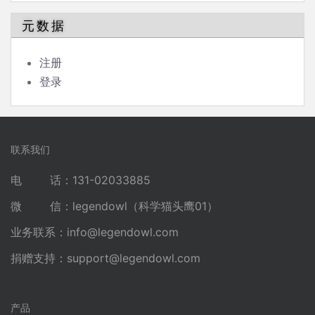
元数据
注册
登录
联系我们
电 话：131-02033885
微 信：legendowl（科学猫头鹰01）
业务联系：
info@legendowl.com
捐赠支持：
support@legendowl.com
产品