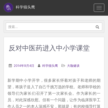
S
科学猫头鹰
TOGG
k
i
p
搜
t
索：
o
m
反对中医药进入中小学课堂
a
i
n
2014年9月4日
科学猫头鹰
大咖健谈
c
o
新学期中小学开学，很多家长怀着对孩子和老师的期
n
望，将孩子送入了自己千挑万选的学校。老师和学校的
t
领导们为家长们召开了第一次家长会。作为家长的一
e
员，对此深感欣慰。但有一个问题，让作为临床医学工
n
作人员之一的本人深感不安，那就是：有的校领导打算
t