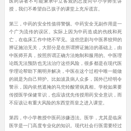
医药讲者不可能秉承中立客观的态度向中小学师生讲
授，我们不希望自己孩子的课堂上充斥谎言。
第三，中药的安全性值得警惕。中药安全无副作用是一
个广为流传的误区。实际上因为中药造成的伤残和死
亡，在临床工作中绝不罕见。这些悲剧与中医界狡辩的
辨证施治无关，大部分是在所谓辨证施治的基础上，由
中医师开具，按照所谓正确方法炮制和服用的。中医理
论既无法预防也无法治疗这些风险，很多都是在现代医
学理论帮助下阐明并解决，中医在这个过程中唯一能做
的就是为自己辩护。比如波及病人众多，国外已经明令
警示，国内依然遮掩的马兜铃酸肾病真相。学校如果要
传授医学保健常识，也应该优先传授用药安全意识，而
不应该让有重大风险的东西堂而皇之进入课堂。
第四，中小学教授中医药涉嫌违法。医学，尤其是临床
医学是一门高度专业化的知识。现代社会行医需要经过