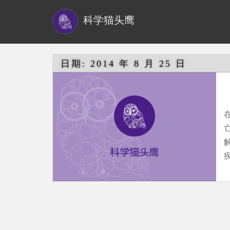
S
科学猫头鹰
k
i
p
t
日期:
2014 年 8 月 25 日
o
m
a
i
n
c
o
n
t
e
n
t