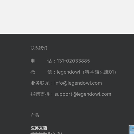
联系我们
电 话：131-02033885
微 信：legendowl（科学猫头鹰01）
业务联系：
info@legendowl.com
捐赠支持：
support@legendowl.com
产品
医路东西
原
当
¥
210.00
¥
75.00