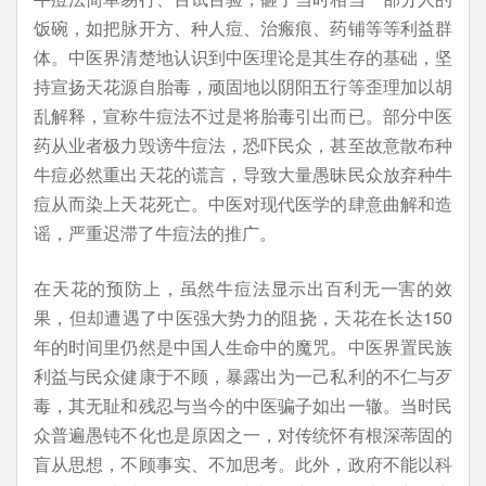
饭碗，如把脉开方、种人痘、治瘢痕、药铺等等利益群
体。中医界清楚地认识到中医理论是其生存的基础，坚
持宣扬天花源自胎毒，顽固地以阴阳五行等歪理加以胡
乱解释，宣称牛痘法不过是将胎毒引出而已。部分中医
药从业者极力毁谤牛痘法，恐吓民众，甚至故意散布种
牛痘必然重出天花的谎言，导致大量愚昧民众放弃种牛
痘从而染上天花死亡。中医对现代医学的肆意曲解和造
谣，严重迟滞了牛痘法的推广。
在天花的预防上，虽然牛痘法显示出百利无一害的效
果，但却遭遇了中医强大势力的阻挠，天花在长达150
年的时间里仍然是中国人生命中的魔咒。中医界置民族
利益与民众健康于不顾，暴露出为一己私利的不仁与歹
毒，其无耻和残忍与当今的中医骗子如出一辙。当时民
众普遍愚钝不化也是原因之一，对传统怀有根深蒂固的
盲从思想，不顾事实、不加思考。此外，政府不能以科