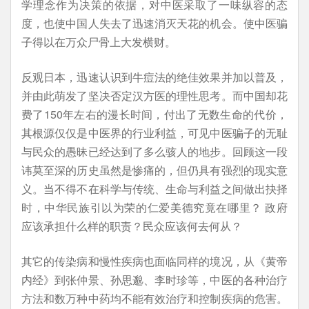
学理念作为决策的依据，对中医采取了一味纵容的态
度，也使中国人失去了迅速消灭天花的机会。使中医骗
子得以在万众尸骨上大发横财。
反观日本，迅速认识到牛痘法的绝佳效果并加以普及，
并由此萌发了坚决否定汉方医的理性思考。而中国却花
费了150年左右的漫长时间，付出了无数生命的代价，
其根源仅仅是中医界的行业利益，可见中医骗子的无耻
与民众的愚昧已经达到了多么骇人的地步。回顾这一段
讳莫至深的历史虽然是惨痛的，但仍具有强烈的现实意
义。当不得不在科学与传统、生命与利益之间做出抉择
时，中华民族引以为荣的仁爱美德究竟在哪里？ 政府
应该承担什么样的职责？民众应该何去何从？
其它的传染病和慢性疾病也面临同样的境况，从《黄帝
内经》到张仲景、孙思邈、李时珍等，中医的各种治疗
方法和数万种中药均不能有效治疗和控制疾病的危害。