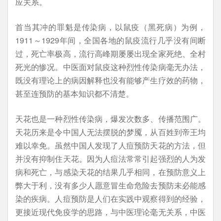
应关系。
首当其冲的罪魁是传染病，以鼠疫（黑死病）为例，
1911～1929年间，全国各地的鼠疫流行几乎没有间断
过，死亡率极高，流行高峰期屡屡出现全家死绝、全村
死光的惨况。中医面对鼠疫这种烈性传染病毫无办法，
既没有理论上的病因解释也没有能够产生疗效的药物，
甚至连预防的基本知识都不清楚。
天花也是一种烈性传染病，爆发次数多、传播范围广。
天花历来是令中国人无法摆脱的梦魇，从百姓到帝王均
难以幸免。虽然中国人发现了人痘预防天花的方法，但
并没有抑制住天花。因为人痘法常常引起强烈的人为发
病和死亡，与感染天花的结果几乎相同，在预防意义上
弊大于利，没有多少人愿意冒生命危险去预防未必能感
染的疾病。人痘预防是人们在实践中观察得到的经验，
更接近现代免疫学的思路，与中医理论毫无关系，中医