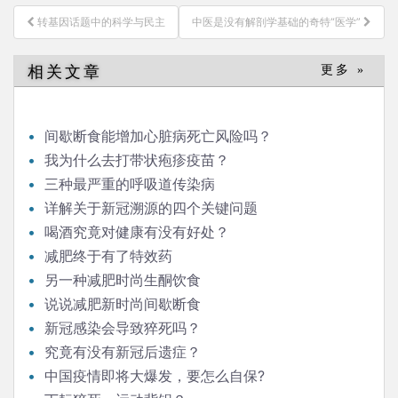
文
转基因话题中的科学与民主
中医是没有解剖学基础的奇特“医学”
章
导
相关文章
更多 »
航
间歇断食能增加心脏病死亡风险吗？
我为什么去打带状疱疹疫苗？
三种最严重的呼吸道传染病
详解关于新冠溯源的四个关键问题
喝酒究竟对健康有没有好处？
减肥终于有了特效药
另一种减肥时尚生酮饮食
说说减肥新时尚间歇断食
新冠感染会导致猝死吗？
究竟有没有新冠后遗症？
中国疫情即将大爆发，要怎么自保?