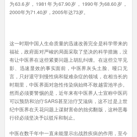
为63.6岁，1981年为67.90岁，1990年为68.60岁，
2000年为71.40岁，2005年达73岁。
这一时期中国人生命质量的迅速改善完全是科学带来的
福祉，政府面对严峻的局面采取了坚决的科学措施，没
有让中医界在这些紧要问题上胡乱纠缠。在这些立竿见
影、迅速显效的事实面前，中医界灰头土脸、哑口无
言，只好退守到慢性病和疑难杂症的领域，在相当长的
时期里，中医界面对急性传染病始终不敢越雷池半步。
然而必须要警惕的是，近年来有中医界人士宣称中医药
可以预防和治疗SARS甚至治疗艾滋病，这不过是上世
纪中医界在天花问题上谋财害命的拙劣翻版，这种恶毒
行径必须坚决予以驳斥和制止。
中医在数千年中一直未能显示出战胜疾病的作用，至今