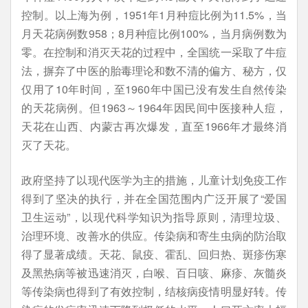
控制。以上海为例，1951年1月种痘比例为11.5%，当
月天花病例数958；8月种痘比例100%，当月病例数为
零。在控制和消灭天花的过程中，全国统一采取了牛痘
法，摒弃了中医的胎毒理论和数不清的偏方、秘方，仅
仅用了10年时间，至1960年中国已没有发生自然传染
的天花病例。但1963～1964年因民间中医接种人痘，
天花在山西、内蒙古再次爆发，直至1966年才最终消
灭了天花。
政府坚持了以现代医学为主的措施，儿童计划免疫工作
得到了坚决的执行，并在全国范围内广泛开展了“爱国
卫生运动”，以现代科学知识为指导原则，清理垃圾、
治理环境、改善水的供应。传染病和寄生虫病的防治取
得了显著成绩。天花、鼠疫、霍乱、回归热、斑疹伤寒
及黑热病等被迅速消灭，白喉、百日咳、麻疹、灰髓炎
等传染病也得到了有效控制，结核病疫情明显好转。传