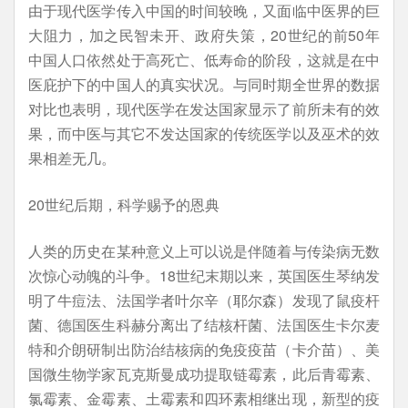
由于现代医学传入中国的时间较晚，又面临中医界的巨
大阻力，加之民智未开、政府失策，20世纪的前50年
中国人口依然处于高死亡、低寿命的阶段，这就是在中
医庇护下的中国人的真实状况。与同时期全世界的数据
对比也表明，现代医学在发达国家显示了前所未有的效
果，而中医与其它不发达国家的传统医学以及巫术的效
果相差无几。
20世纪后期，科学赐予的恩典
人类的历史在某种意义上可以说是伴随着与传染病无数
次惊心动魄的斗争。18世纪末期以来，英国医生琴纳发
明了牛痘法、法国学者叶尔辛（耶尔森）发现了鼠疫杆
菌、德国医生科赫分离出了结核杆菌、法国医生卡尔麦
特和介朗研制出防治结核病的免疫疫苗（卡介苗）、美
国微生物学家瓦克斯曼成功提取链霉素，此后青霉素、
氯霉素、金霉素、土霉素和四环素相继出现，新型的疫