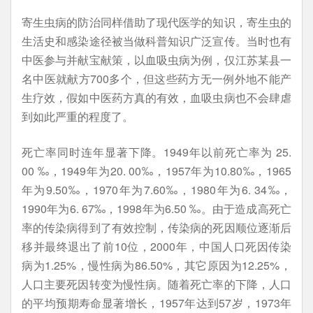
寄生虫病的防治同样借助了现代医学的知识，寄生虫的
生活史和感染途径被当做科普知识广泛宣传。当时也有
中医参与并献宝献策，以血吸虫病为例，仅江苏某县一
名中医就献方700多个，但这些药方无一例外地不能产
生疗效，假如中医药方真的有效，血吸虫病也不会肆虐
到如此严重的程度了。
死亡率同时连年显著下降。1949年以前死亡率为 25.
00 ‰，1949年为20. 00‰，1957年为10.80‰，1965
年为9.50‰，1970年为7.60‰，1980年为6. 34‰，
1990年为6. 67‰，1998年为6.50 ‰。由于造成高死亡
率的传染病得到了有效控制，传染病的死因顺位逐渐后
移并最终退出了前10位，2000年，中国人口死因传染
病为1.25%，慢性病为86.50%，其它原因为12.25%，
人口主要死因转变为慢性病。随着死亡率的下降，人口
的平均预期寿命显著增长，1957年达到57岁，1973年