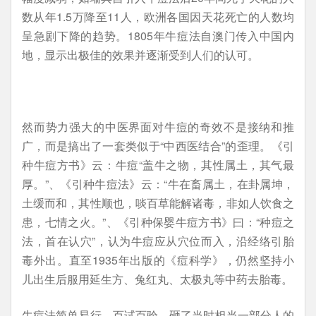
数从年1.5万降至11人，欧洲各国因天花死亡的人数均
呈急剧下降的趋势。1805年牛痘法自澳门传入中国内
地，显示出极佳的效果并逐渐受到人们的认可。
然而势力强大的中医界面对牛痘的奇效不是接纳和推
广，而是搞出了一套类似于“中西医结合”的歪理。《引
种牛痘方书》云：牛痘“盖牛之物，其性属土，其气最
厚。”、《引种牛痘法》云：“牛在畜属土，在卦属坤，
土缓而和，其性顺也，啖百草能解诸毒，非如人饮食之
患，七情之火。”、《引种保婴牛痘方书》曰：“种痘之
法，首在认穴”，认为牛痘应从穴位而入，沿经络引胎
毒外出。直至1935年出版的《痘科学》，仍然坚持小
儿出生后服用延生方、兔红丸、太极丸等中药去胎毒。
牛痘法简单易行、百试百验，砸了当时相当一部分人的