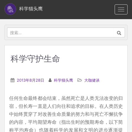
S
科学猫头鹰
TOGG
k
i
p
搜
t
索：
o
m
科学守护生命
a
i
n
2013年8月28日
科学猫头鹰
大咖健谈
c
o
任何生命最终都会结束，虽然死亡是人类无法改变的归
n
宿，但长寿一直是人们向往和追求的目标。在人类历史
t
中始终贯穿了对改善生命质量的努力和与死亡不懈抗争
e
的内容，平均期望寿命（指出生时的预期寿命，以下简
n
称平均寿命）也随着科学的发展和文明的进步逐渐提
t