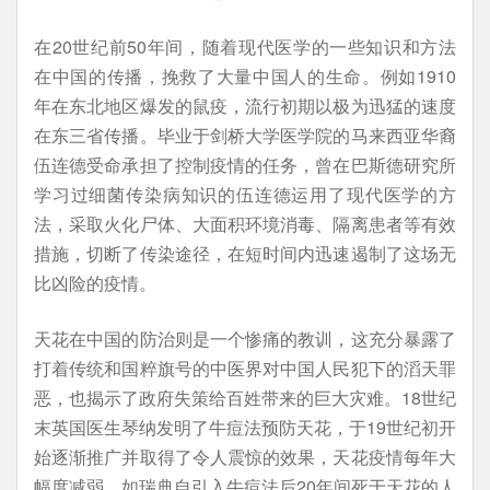
在20世纪前50年间，随着现代医学的一些知识和方法
在中国的传播，挽救了大量中国人的生命。例如1910
年在东北地区爆发的鼠疫，流行初期以极为迅猛的速度
在东三省传播。毕业于剑桥大学医学院的马来西亚华裔
伍连德受命承担了控制疫情的任务，曾在巴斯德研究所
学习过细菌传染病知识的伍连德运用了现代医学的方
法，采取火化尸体、大面积环境消毒、隔离患者等有效
措施，切断了传染途径，在短时间内迅速遏制了这场无
比凶险的疫情。
天花在中国的防治则是一个惨痛的教训，这充分暴露了
打着传统和国粹旗号的中医界对中国人民犯下的滔天罪
恶，也揭示了政府失策给百姓带来的巨大灾难。18世纪
末英国医生琴纳发明了牛痘法预防天花，于19世纪初开
始逐渐推广并取得了令人震惊的效果，天花疫情每年大
幅度减弱，如瑞典自引入牛痘法后20年间死于天花的人