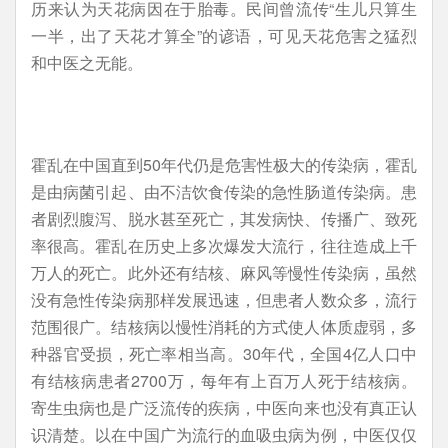
历来认为天花病因在于胎毒。民间曾流传“生儿只算生
一半，出了天花才算全”的谚语，可见天花危害之猛烈
和中医之无能。
霍乱在中国直到50年代仍是危害性极大的传染病，霍乱
是由病菌引起、由不洁饮食传染的急性肠道传染病。患
者剧烈腹泻、脱水甚至死亡，其发病快、传播广、致死
率很高。霍乱在历史上多次爆发大流行，往往造成上千
万人的死亡。此外还有结核、麻风等慢性传染病，虽然
没有急性传染病那样发展迅速，但患者人数众多，流行
范围很广。结核病以慢性消耗的方式使人体质虚弱，多
种器官受损，死亡率相当高。30年代，全国4亿人口中
有结核病患者2700万，每年有上百万人死于结核病。
寄生虫病也是广泛流传的疾病，中医向来也没有真正认
识清楚。以在中国广为流行的血吸虫病为例，中医仅仅