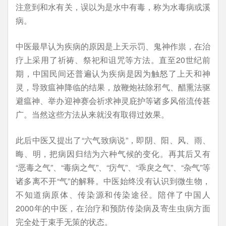
注意到和水有关，误以为是水中有毒，称为水毒病或溪
病。
中医最早认为疾病的原因是上天示罚、鬼神作祟，在治
疗上采用了祈祷、祭祀和诅咒等方法。直至20世纪前
期，中国民间还普遍认为疾病是因为触怒了上天和神
灵，导致瘟神降临的结果，放鞭炮祛除邪气、醋熏法驱
避瘟神、举办迎神赛会祈求神灵庇护等诸多风俗流传甚
广。当然这些方法从来就没有取得过效果。
此后中医又提出了“六气致病说”，即阴、阳、风、雨、
晦、明，把病因归结为六种气候的变化。再其后又有
“恶毒之气”、“毒病之气”、“疠气”、“乖戾之气”、“杂气”等
诸多离不开“气”的解释。中医始终没有认识到微生物，
不知道病原体、传染源和传染途径。陪伴了中国人
2000年的中医，在治疗和预防传染病及寄生虫病方面
完全处于束手无策的状态。