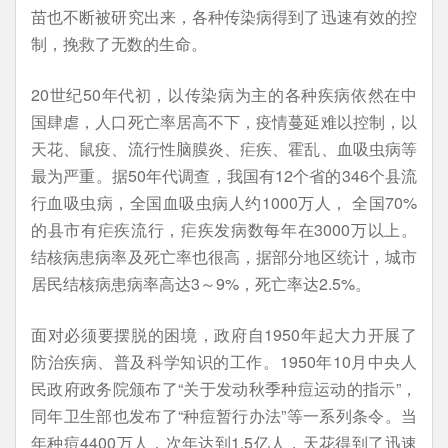
苗也不断被研究出来，各种传染病得到了迅速有效的控
制，挽救了无数的生命。
20世纪50年代初，以传染病为主的各种疾病依然在中
国肆虐，人口死亡率居高不下，疫情蔓延难以控制，以
天花、鼠疫、流行性脑膜炎、疟疾、霍乱、血吸虫病等
最为严重。据50年代调查，我国有12个省的346个县流
行血吸虫病，全国血吸虫病人约1000万人， 全国70%
的县市有疟疾流行，疟疾发病数每年在3000万以上。
结核病患病率及死亡率也很高，据部分地区统计，城市
居民结核病患病率高达3～9%，死亡率达2.5%。
面对必须要摆脱的困境，政府自1950年起大力开展了
防治疾病、普及科学知识的工作。1950年10月中央人
民政府政务院颁布了“关于发动秋季种痘运动的指示”，
同年卫生部也发布了“种痘暂行办法”等一系列条令。当
年种痘4400万人，次年达到1.5亿人，天花得到了迅速