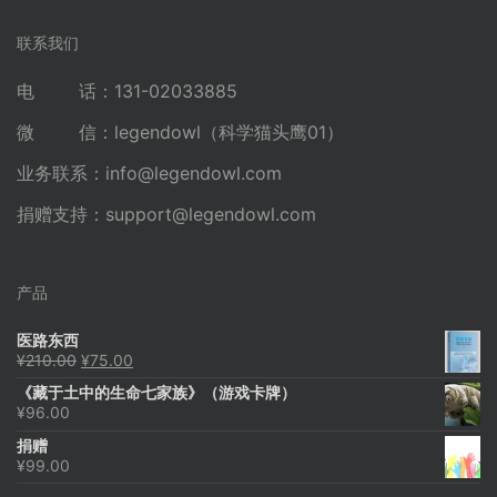
联系我们
电 话：131-02033885
微 信：legendowl（科学猫头鹰01）
业务联系：
info@legendowl.com
捐赠支持：
support@legendowl.com
产品
医路东西
原
当
¥
210.00
¥
75.00
价
前
《藏于土中的生命七家族》（游戏卡牌）
为：
价
¥
96.00
¥210.00。
格
为：
捐赠
¥75.00。
¥
99.00