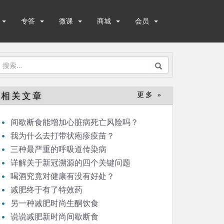
专答
微课
商城
会员
搜
索：
相关文章
更多 »
间歇断食能增加心脏病死亡风险吗？
我为什么去打带状疱疹疫苗？
三种最严重的呼吸道传染病
详解关于新冠溯源的四个关键问题
喝酒究竟对健康有没有好处？
减肥终于有了特效药
另一种减肥时尚生酮饮食
说说减肥新时尚间歇断食