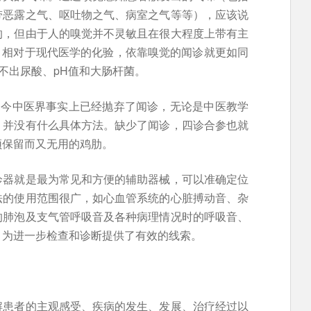
带恶露之气、呕吐物之气、病室之气等等），应该说
的，但由于人的嗅觉并不灵敏且在很大程度上带有主
么。相对于现代医学的化验，依靠嗅觉的闻诊就更如同
不出尿酸、pH值和大肠杆菌。
当今中医界事实上已经抛弃了闻诊，无论是中医教学
，并没有什么具体方法。缺少了闻诊，四诊合参也就
须保留而又无用的鸡肋。
诊器就是最为常见和方便的辅助器械，可以准确定位
法的使用范围很广，如心血管系统的心脏搏动音、杂
的肺泡及支气管呼吸音及各种病理情况时的呼吸音、
，为进一步检查和诊断提供了有效的线索。
解患者的主观感受、疾病的发生、发展、治疗经过以