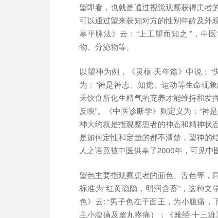
望即看，也就是通过视觉观察获得患者
可以通过望来获知对方的性别年龄及外
寒平脉法》云：“上工望而知之 ”，中
物、分泌物等。
以望神为例，《灵枢·天年篇》中说：“
为：“神是神志、知觉、运动等生命现
天饮食所化生精气的充养才能维持和发
反映”。《中医诊断学》则定义为：“神
神大约就是指观察患者的神态和精神状
是如何定性和定量的都不清楚，望神的
人之语竟被中医供奉了2000年，可见
望色主要指观察患者的面色、舌色等，
标准为“红黄隐隐，明润含蓄”，这种文
色》云: “男子色在于面王，为小腹痛，
主小腹痛及睾丸疼痛）；《难经·十三难》