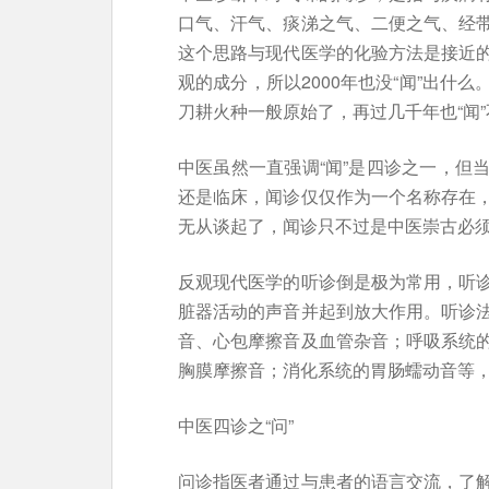
口气、汗气、痰涕之气、二便之气、经
这个思路与现代医学的化验方法是接近
观的成分，所以2000年也没“闻”出什
刀耕火种一般原始了，再过几千年也“闻”
中医虽然一直强调“闻”是四诊之一，但
还是临床，闻诊仅仅作为一个名称存在
无从谈起了，闻诊只不过是中医崇古必
反观现代医学的听诊倒是极为常用，听
脏器活动的声音并起到放大作用。听诊
音、心包摩擦音及血管杂音；呼吸系统
胸膜摩擦音；消化系统的胃肠蠕动音等
中医四诊之“问”
问诊指医者通过与患者的语言交流，了