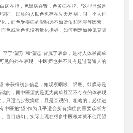
色白病在肺，色黑病在肾，色黄病在脾。”这些显然是
即便同一民族的人肤色也存在先天差别，同一个人也
变化，面色受疾病的影响远不如遗传和环境等因素，
。面色或舌色也没有量化指标，如何判定如神鬼莫测
至于“望形”和“望态”皆属于表象，是对人体最简单
觉可见的外在表现，中医师也并不具有超过普通人的
。
望”来获得初步信息，如观察咽喉、眼底、鼓膜等是
基础的，而中医望的是更为简单甚至不存在的体表现
性，只适合少数病症，且是直观的、粗略的，必须进
有中医把“望”作为几乎适合所有病症的重要诊断方
多、盲目虚幻，实际上现在很多中医根本就不使用望