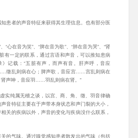
感知患者的声音特征来获得其生理信息。也有部分医
、“心在音为笑”、“脾在音为歌”、“肺在音为哭”、“肾
内脏有一定的联系，通过言语和声音，可以推知患病
录》记载：“五脏有声，而声有音。肝声呼，音应
……徵乱则病在心；脾声歌，音应宫……宫乱则病在
肾声呻，音应羽……羽乱则病在肾。”
热虚实纯属无稽之谈，以宫、商、角、徵、羽音律确
的声音特征主要在于声带本身状态和声门裂的大小，
带相关的疾病以外，声音的变化与疾病没什么联系，
有关的气味。通过嗅觉感知患者散发出的气味（包括