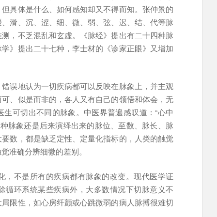
，但具体是什么、如何感知却又不得而知。张仲景的
缓、滑、沉、涩、细、微、弱、弦、迟、结、代等脉
推测，不乏混乱和玄虚。《脉经》提出有二十四种脉
脉学》提出二十七种，李士材的《诊家正眼》又增加
，错误地认为一切疾病都可以反映在脉象上，并主观
两可、似是而非的，各人又有自己的领悟和体会，无
医生可切出不同的脉象。中医界普遍感叹道：“心中
各种脉象还是后来演绎出来的脉位、至数、脉长、脉
大要数，都是缺乏定性、定量化指标的，人类的触觉
触觉准确分辨细微的差别。
化，不是所有的疾病都有脉象的改变。现代医学证
除循环系统某些疾病外，大多数情况下切脉意义不
大局限性，如心房纤颤或心跳微弱的病人脉搏很难切