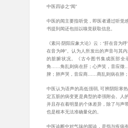
中医四诊之“闻”
中医的闻主要指听觉，即医者通过听觉
书提到闻还包括以嗅觉获取信息。
《素问·阴阳应象大论》云：“肝在音为呼”
在音为呻”。认为人所发出的声音与其
的脏腑状况。《古今图书集成医部全
角……角乱则病在肝；心声笑，音应徵
脾；肺声哭，音应商……商乱则病在肺；
中医认为语声的高低强弱, 可辨阴阳寒
定五脏的病变更是典型的牵强附会。人
并且存在着明显的个体差异，除了与声
也是根本无法准确量化的。
中医诊断中对气味的闻诊，是指与疾病