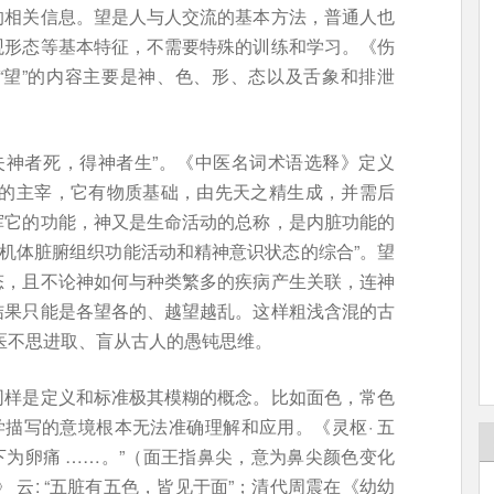
的相关信息。望是人与人交流的基本方法，普通人也
观形态等基本特征，不需要特殊的训练和学习。《伤
医“望”的内容主要是神、色、形、态以及舌象和排泄
失神者死，得神者生”。《中医名词术语选释》定义
象的主宰，它有物质基础，由先天之精生成，并需后
挥它的功能，神又是生命活动的总称，是内脏功能的
是机体脏腑组织功能活动和精神意识状态的综合”。望
态，且不论神如何与种类繁多的疾病产生关联，连神
结果只能是各望各的、越望越乱。这样粗浅含混的古
中医不思进取、盲从古人的愚钝思维。
同样是定义和标准极其模糊的概念。比如面色，常色
学描写的意境根本无法准确理解和应用。《灵枢· 五
下为卵痛 ……。”（面王指鼻尖，意为鼻尖颜色变化
 云: “五脏有五色，皆见于面”；清代周震在《幼幼