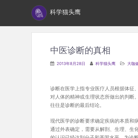
S
科学猫头鹰
k
i
p
t
o
中医诊断的真相
m
a
2013年8月28日
科学猫头鹰
大咖
i
n
c
诊断在医学上指专业医疗人员根据体征
o
对人体的精神或生理状态所做出的判断
n
往往是诊断的最后结论。
t
e
现代医学的诊断要求确定疾病的本质和
n
通过外表确定，需要从解剖、生理、生
t
的认识已经达到分子和基因水平，为诊