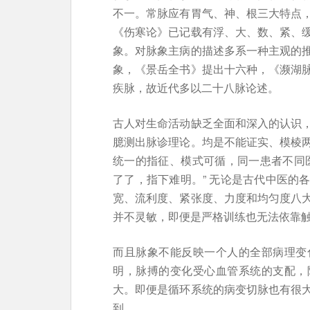
不一。常脉应有胃气、神、根三大特点
《伤寒论》已记载有浮、大、数、紧、
象。对脉象主病的描述多系一种主观的
象，《景岳全书》提出十六种，《濒湖
疾脉，故近代多以二十八脉论述。
古人对生命活动缺乏全面和深入的认识
臆测出脉诊理论。均是不能证实、模棱
统一的指征、模式可循，同一患者不同
了了，指下难明。” 无论是古代中医的
宽、流利度、紧张度、力度和均匀度八
并不灵敏，即便是严格训练也无法依靠
而且脉象不能反映一个人的全部病理变
明，脉搏的变化受心血管系统的支配，
大。即便是循环系统的病变切脉也有很
到。