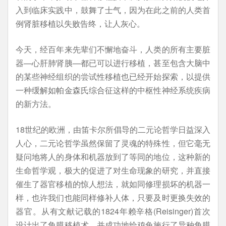
入到临床实践中，鼓舞了士气，因为在此之前的人类首
例肾脏移植以失败告终，让人灰心。
今天，经百年来先辈们不懈地奋斗，人类的所有主要脏
器—心肝肺肾胰—都已可以进行移植，甚至包含大脑中
的某些神经组织的尝试性移植也已经开始探索，以提供
一种缓解如帕金森氏综合征这样的中枢性神经系统疾病
的新方法。
18世纪的欧洲，由笛卡尔所倡导的二元论哲学日益深入
人心，二元论哲学虽然保留了灵魂的特殊性，但它毫无
疑问地将人的身体和机器放到了等同的地位，这种新的
生命哲学观，极大的促进了对生命现象的研究，并直接
催生了器官移植的惊人想法，就如同修理损坏的机器一
样，也许我们也能同样修补人体，只要及时更换失效的
器官。从有文献记载的1824年赖辛格(Reisinger)首次
设计出了角膜移植术，并成功地给鸡兔施行了异种角膜