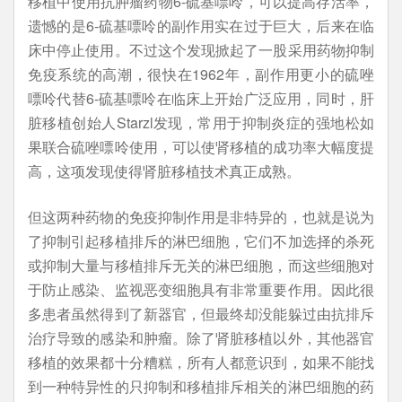
移植中使用抗肿瘤药物6-硫基嘌呤，可以提高存活率，
遗憾的是6-硫基嘌呤的副作用实在过于巨大，后来在临
床中停止使用。不过这个发现掀起了一股采用药物抑制
免疫系统的高潮，很快在1962年，副作用更小的硫唑
嘌呤代替6-硫基嘌呤在临床上开始广泛应用，同时，肝
脏移植创始人Starzl发现，常用于抑制炎症的强地松如
果联合硫唑嘌呤使用，可以使肾移植的成功率大幅度提
高，这项发现使得肾脏移植技术真正成熟。
但这两种药物的免疫抑制作用是非特异的，也就是说为
了抑制引起移植排斥的淋巴细胞，它们不加选择的杀死
或抑制大量与移植排斥无关的淋巴细胞，而这些细胞对
于防止感染、监视恶变细胞具有非常重要作用。因此很
多患者虽然得到了新器官，但最终却没能躲过由抗排斥
治疗导致的感染和肿瘤。除了肾脏移植以外，其他器官
移植的效果都十分糟糕，所有人都意识到，如果不能找
到一种特异性的只抑制和移植排斥相关的淋巴细胞的药