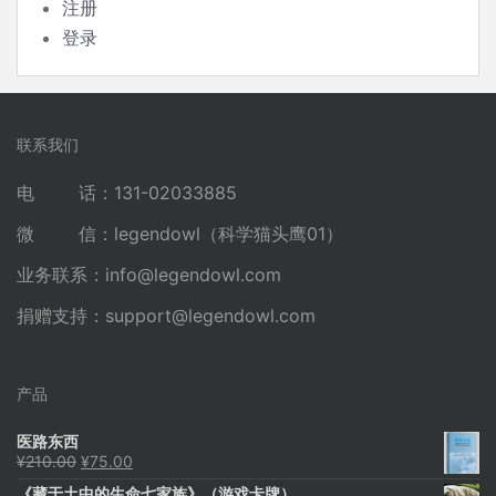
注册
登录
联系我们
电 话：131-02033885
微 信：legendowl（科学猫头鹰01）
业务联系：
info@legendowl.com
捐赠支持：
support@legendowl.com
产品
医路东西
原
当
¥
210.00
¥
75.00
价
前
《藏于土中的生命七家族》（游戏卡牌）