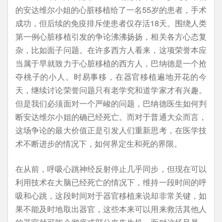
的安达维尔小姐的心脏移植给了一名55岁的患者，手术
成功，但后续的免疫排斥使患者仅存活18天。围绕人类
第一例心脏移植引发的争论沸沸扬扬，相关各方心态复
杂，比如面子问题。在许多西方人看来，这项荣誉本应
当属于早就致力于心脏移植的西方人，巴纳德是一个抢
夺桃子的小人。时易事移，在器官移植遍地开花的今
天，继续讨论荣誉问题只有老学究和道学家才有兴趣。
但是我们必须面对一个严峻的问题，巴纳德医生如何判
断安达维尔小姐的确已经死亡。而对于普通大众而言，
这场争论的最大价值正是引发人们重新思考，在医学技
术不断进步的情况下，如何界定生和死的界限。
在从前，呼吸心跳神经反射停止几乎同步，但现在可以
利用技术在大脑已经死亡的情况下，维持一段时间的呼
吸和心跳，这段时间对于器官移植来说却非常关键，如
果不能及时地取出器官，这些本来可以用来救活其他人