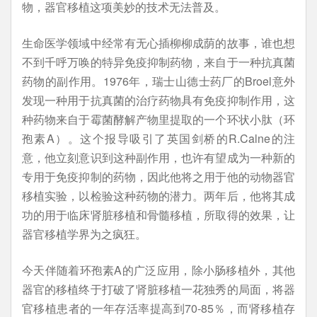
物，器官移植这项美妙的技术无法普及。
生命医学领域中经常有无心插柳柳成荫的故事，谁也想
不到千呼万唤的特异免疫抑制药物，来自于一种抗真菌
药物的副作用。1976年，瑞士山德士药厂的Broel意外
发现一种用于抗真菌的治疗药物具有免疫抑制作用，这
种药物来自于霉菌酵解产物里提取的一个环状小肽（环
孢素A）。这个报导吸引了英国剑桥的R.Calne的注
意，他立刻意识到这种副作用，也许有望成为一种新的
专用于免疫抑制的药物，因此他将之用于他的动物器官
移植实验，以检验这种药物的潜力。两年后，他将其成
功的用于临床肾脏移植和骨髓移植，所取得的效果，让
器官移植学界为之疯狂。
今天伴随着环孢素A的广泛应用，除小肠移植外，其他
器官的移植终于打破了肾脏移植一花独秀的局面，将器
官移植患者的一年存活率提高到70-85％，而肾移植存