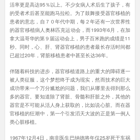
活率更是高达95％以上。不少女病人术后生了孩子，有
的受者术后甚至能跑马拉松。为了鼓舞接受器官移植的
患者的意志，自７０年代中期，每２年还有一次世界性
的器官移植病人奥林匹克运动会，而1993年6月，在加
拿大温哥华的第９届运动会上，男子百米跑的成绩是11
秒。同时，心、肝、肾器官移植的患者最长存活时间都
已超过20年，肾脏移植患者中甚至长达36年。
伴随着科技的进步，器官移植道路上的重大的障碍逐一
被人类征服，这个梦想终于成为现实，然而技术的巨大
成功带来一个万分尴尬的问题，我们从哪里去得到那么
多的器官。要知道除了肾脏、骨髓和肝脏之外，其他的
器官是不可能从活人身上获取的，比如说心脏。而在器
官移植的狂潮中，第一个引发滔天大波的正是第一例人
类心脏移植。
1967年12月4日，南非医生巴纳德将年仅25岁死于车祸