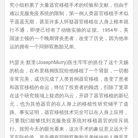
究小组积累了大量器官移植手术的经验和文献，但由于
难以克服免疫系统的限制，第一例人类器官移植手术似
乎遥遥无期，甚至许多人怀疑器官移植在人身上根本就
行不通，即便己经有了动物实验的证据。1954年，美
国波士顿的一个晚期肾炎患者，改变了历史，因为他幸
运的拥有一个同卵双胞胎兄弟。
约瑟夫·默里(JosephMurry)医生牢牢的抓住了这个天赐
的机会，在布里格姆医院给他移植了一个肾脏，一切都
非常完美，成功完成了人类首例器官移植，改变了患者
和器官移植的命运，终结了投资者的顾虑，扫除了笼罩
在这个研究领域上疑虑的乌云，开辟了器官移植的新纪
元，也为其他器官的在人身上的移植性研究铺平了道
路。事实证明，器官移植技术完全可以在人身上应用，
只要我们能够找到克服免疫系统对移植器官的排斥就
行。按照今天的眼光看来，这次手术的象征意义远大于
其实际价值，首先拥有同卵双胞胎兄弟姊妹的人微乎其