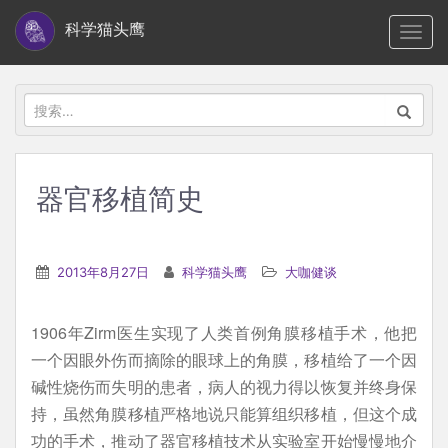
S
科学猫头鹰
TOGG
k
i
p
搜
t
索：
o
m
器官移植简史
a
i
n
2013年8月27日
科学猫头鹰
大咖健谈
c
o
1906年Zirm医生实现了人类首例角膜移植手术，他把
n
一个因眼外伤而摘除的眼球上的角膜，移植给了一个因
t
碱性烧伤而失明的患者，病人的视力得以恢复并终身保
e
持，虽然角膜移植严格地说只能算组织移植，但这个成
n
功的手术，推动了器官移植技术从实验室开始慢慢地介
t