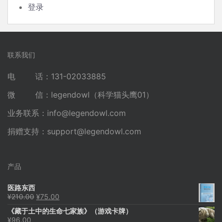
登录
联系我们
电 话：131-02033885
微 信：legendowl（科学猫头鹰01）
业务联系：
info@legendowl.com
捐赠支持：
support@legendowl.com
产品
医路东西
原
当
¥
210.00
¥
75.00
价
前
《藏于土中的生命七家族》（游戏卡牌）
为：
价
¥
96.00