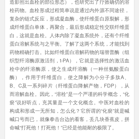
造影照出血栓的部位形态），也研究出了疗效确切的溶
栓药物。血栓形成过程简单说是通过内外源不同途径，
复杂的链式反应，形成凝血酶，使纤维蛋白原裂解，形
成纤维蛋白单体，再聚合，最后形成稳定性交联纤维蛋
白，这就是血栓。人体内除了凝血系统外，还有个纤维
蛋白溶解系统与之平衡。了解了这两个系统，才能找到
药物精确打击。比如纤维蛋白溶解药物的瑞替普酶（组
织型纤溶酶原激活剂，t-PA），它就是选择性的激活血
栓中的纤溶酶原，使之生成纤溶酶（一种丝氨酸蛋白
酶），作用于纤维蛋白，使之降解为小分子多肽A、
B、C及一系列碎片（纤维蛋白降解产物，FDP），从
而溶解血栓。因此，“溶栓”是一个严谨的科学概念，“化
瘀”说好听点，充其量是一个文化概念。中医对血栓的
构成和形成一无所知，怎么化？它所谓的“化瘀”就是喊
喊口号而已，就像拳击台边的看客，丢几块香蕉皮，拼
命喊“打死他！打死他！”已经是他能耐的极限了。