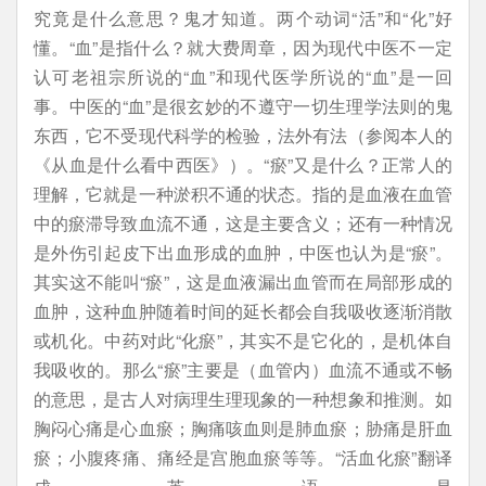
究竟是什么意思？鬼才知道。两个动词“活”和“化”好
懂。“血”是指什么？就大费周章，因为现代中医不一定
认可老祖宗所说的“血”和现代医学所说的“血”是一回
事。中医的“血”是很玄妙的不遵守一切生理学法则的鬼
东西，它不受现代科学的检验，法外有法（参阅本人的
《从血是什么看中西医》）。“瘀”又是什么？正常人的
理解，它就是一种淤积不通的状态。指的是血液在血管
中的瘀滞导致血流不通，这是主要含义；还有一种情况
是外伤引起皮下出血形成的血肿，中医也认为是“瘀”。
其实这不能叫“瘀”，这是血液漏出血管而在局部形成的
血肿，这种血肿随着时间的延长都会自我吸收逐渐消散
或机化。中药对此“化瘀”，其实不是它化的，是机体自
我吸收的。那么“瘀”主要是（血管内）血流不通或不畅
的意思，是古人对病理生理现象的一种想象和推测。如
胸闷心痛是心血瘀；胸痛咳血则是肺血瘀；胁痛是肝血
瘀；小腹疼痛、痛经是宫胞血瘀等等。“活血化瘀”翻译