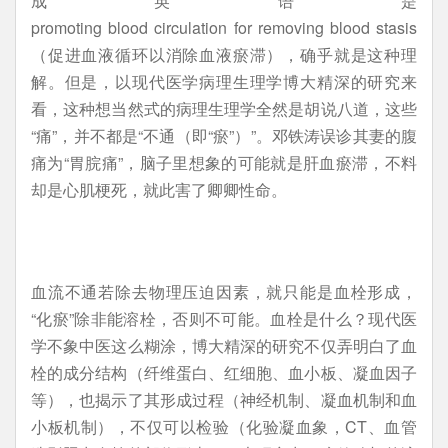
成英语是
promoting blood circulation for removing blood stasis
（促进血液循环以消除血液瘀滞），确乎就是这种理
解。但是，以现代医学病理生理学博大精深的研究来
看，这种想当然式的病理生理学全然是胡说八道，这些
“痛”，并不都是“不通（即“瘀”）”。邓铁涛误诊其妻的腹
痛为“胃脘痛”，脑子里想象的可能就是肝血瘀滞，不料
却是心肌梗死，就此害了卿卿性命。
血流不通若除去物理压迫因素，就只能是血栓形成，
“化瘀”除非能溶栓，否则不可能。血栓是什么？现代医
学不象中医这么糊涂，博大精深的研究不仅弄明白了血
栓的成分结构（纤维蛋白、红细胞、血小板、凝血因子
等），也揭示了其形成过程（神经机制、凝血机制和血
小板机制），不仅可以检验（化验凝血象，CT、血管