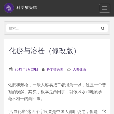
S
科学猫头鹰
TOGG
k
i
p
搜
t
索：
o
m
化瘀与溶栓（修改版）
a
i
n
2013年8月26日
科学猫头鹰
大咖健谈
c
o
化瘀和溶栓，一般人容易把二者混为一谈，这是一个普
n
遍的误解。其实，根本是两回事，就像风水和地质学，
t
毫不相干的两回事。
e
n
“活血化瘀”这四个字只要是中国人都听说过，但是，它
t