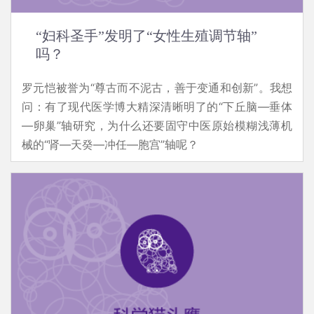
“妇科圣手”发明了“女性生殖调节轴”
吗？
罗元恺被誉为“尊古而不泥古，善于变通和创新”。我想
问：有了现代医学博大精深清晰明了的“下丘脑—垂体
—卵巢”轴研究，为什么还要固守中医原始模糊浅薄机
械的“肾—天癸—冲任—胞宫”轴呢？