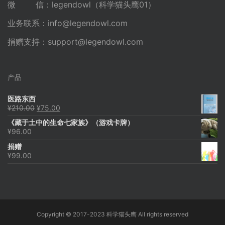
微 信：legendowl（科学猫头鹰01）
业务联系：
info@legendowl.com
捐赠支持：
support@legendowl.com
产品
医路东西
原
当
¥
210.00
¥
75.00
价
前
《藏于土中的生命七家族》（游戏卡牌）
为：
价
¥
96.00
¥210.00。
格
为：
捐赠
¥75.00。
¥
99.00
Copyright © 2017-2023 科学猫头鹰 All rights reserved