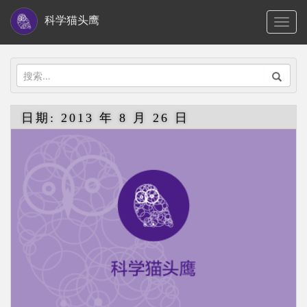
S
科学猫头鹰
TOGG
k
i
p
搜
t
索：
o
日期:
2013 年 8 月 26 日
m
a
i
n
c
o
n
t
e
n
t