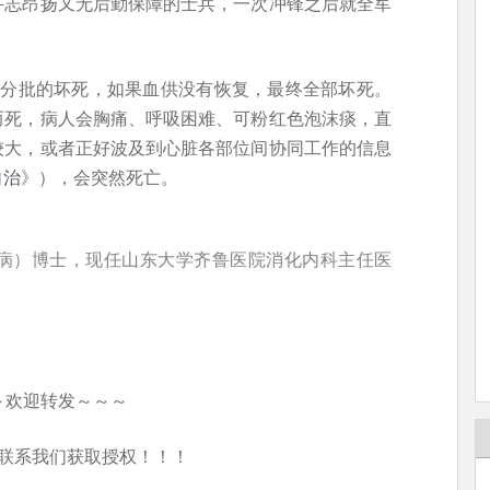
斗志昂扬又无后勤保障的士兵，一次冲锋之后就全军
开始分批的坏死，如果血供没有恢复，最终全部坏死。
而死，病人会胸痛、呼吸困难、可粉红色泡沫痰，直
较大，或者正好波及到心脏各部位间协同工作的信息
自治
》），会突然死亡。
病）博士，现任山东大学齐鲁医院消化内科主任医
～欢迎转发～～～
联系我们获取授权！！！