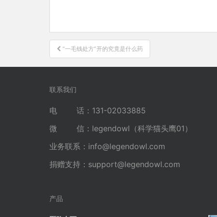
文
“一毛钱处方”开的究竟是什么药
章
导
航
联系我们
电 话：131-02033885
微 信：legendowl（科学猫头鹰01）
业务联系：
info@legendowl.com
捐赠支持：
support@legendowl.com
产品