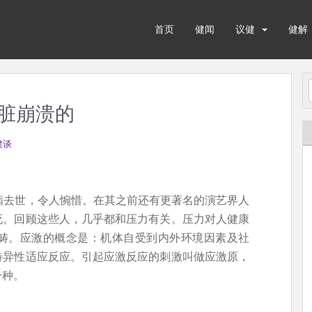
首页
健闻
议健
健解
脏崩溃的
健谈
病去世，令人惋惜。在其之前还有更著名的演艺界人
死。回顾这些人，几乎都和压力有关。压力对人健康
畴。应激的概念是：机体自受到内外环境因素及社
特异性适应反应。引起应激反应的刺激叫做应激原，
一种。