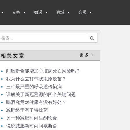
专答
微课
商城
会员
搜
索：
相关文章
更多 »
间歇断食能增加心脏病死亡风险吗？
我为什么去打带状疱疹疫苗？
三种最严重的呼吸道传染病
详解关于新冠溯源的四个关键问题
喝酒究竟对健康有没有好处？
减肥终于有了特效药
另一种减肥时尚生酮饮食
说说减肥新时尚间歇断食