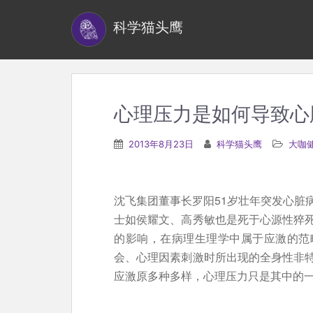
S
科学猫头鹰
k
i
p
t
o
心理压力是如何导致心
m
a
2013年8月23日
科学猫头鹰
大咖
i
n
c
沈飞集团董事长罗阳51岁壮年突发心脏
o
士如侯耀文、高秀敏也是死于心源性猝
n
的影响，在病理生理学中属于应激的范
t
会、心理因素刺激时所出现的全身性非
e
应激原多种多样，心理压力只是其中的
n
t