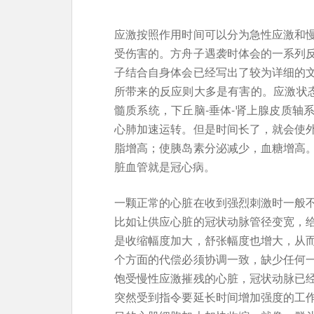
应激按照作用时间可以分为急性应激和
受伤害的。方舟子遇袭时体会的一系列
子结合自身体会已经写出了较为详细的
所带来的反应则大多是有害的。应激状态
髓质系统，下丘脑-垂体-肾上腺皮质轴
心肺加速运转。但是时间长了，就会使
脂增高；使胰岛素分泌减少，血糖增高
脏血管就是冠心病。
一颗正常的心脏在收到强烈刺激时一般
比如让供应心脏的冠状动脉管径变宽，
是收缩幅度加大，舒张幅度也增大，从
个方面的代偿必须协调一致，缺少任何
饱受慢性应激摧残的心脏，冠状动脉已
突然受到指令要延长时间增加强度的工