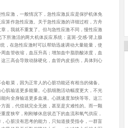
慢性应激，一般情况下，急性应激反应是保护机体免
反应算作急性应激。关于急性应激的详细过程，方舟
文章，我就不重复了。但与急性应激不同，慢性应激
下所激活的两大机体反应系统：蓝斑-交感-肾上腺
系统，在急性应激时可以帮助迅速调动大量能量，使
外周血管收缩，血压升高；增加血中脂肪酸浓度，血
。这三高会导致动脉硬化，血管内皮损伤，具体到心
不会歇菜，因为正常人的心脏功能还有相当的储备。
给心肌输送更多能量。心肌细胞活动幅度更大，不光
而能向全身输送更多血液。心跳速度加快等等。这三
一方面，代偿就完全无效，甚至是灾难性的。而一颗
经重度狭窄，刚刚够休息状态下的血流和氧气供应，
作，心脏没有思考的能力，只知道接受指令，一群盲