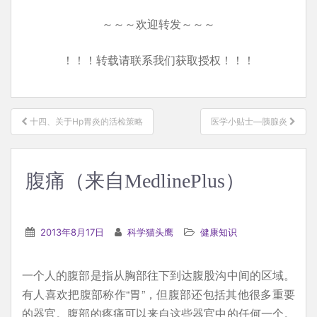
～～～欢迎转发～～～
！！！转载请联系我们获取授权！！！
文
十四、关于Hp胃炎的活检策略
医学小贴士—胰腺炎
章
导
航
腹痛（来自MedlinePlus）
2013年8月17日
科学猫头鹰
健康知识
一个人的腹部是指从胸部往下到达腹股沟中间的区域。
有人喜欢把腹部称作“胃”，但腹部还包括其他很多重要
的器官。腹部的疼痛可以来自这些器官中的任何一个。