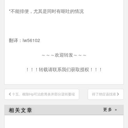
*不能排便，尤其是同时有呕吐的情况
翻译：lw56102
～～～欢迎转发～～～
！！！转载请联系我们获取授权！！！
文
十五、根除Hp可治愈胃炎并部分逆转萎缩
得了绝症该找谁
章
导
相关文章
更多 »
航