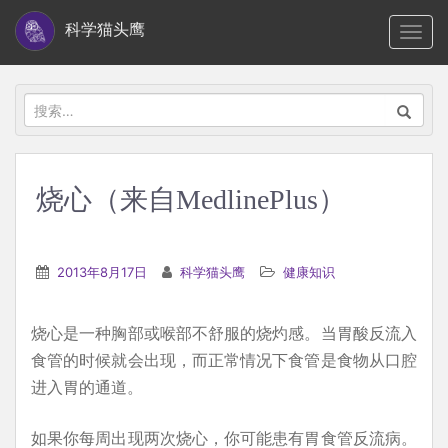
S
科学猫头鹰
TOGG
k
i
p
搜
t
索：
o
m
烧心（来自MedlinePlus）
a
i
n
2013年8月17日
科学猫头鹰
健康知识
c
o
烧心是一种胸部或喉部不舒服的烧灼感。当胃酸反流入
n
食管的时候就会出现，而正常情况下食管是食物从口腔
t
进入胃的通道。
e
n
如果你每周出现两次烧心，你可能患有胃食管反流病。
t