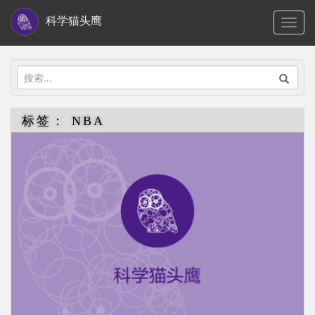
S
科学猫头鹰
TOGG
k
i
p
搜
t
索：
o
标签：
NBA
m
a
i
n
c
o
n
t
e
n
t