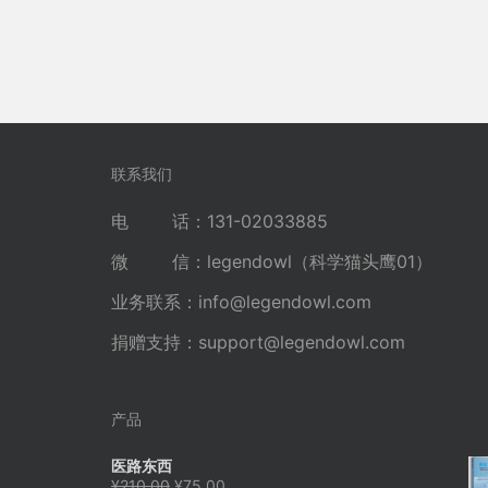
联系我们
电 话：131-02033885
微 信：legendowl（科学猫头鹰01）
业务联系：
info@legendowl.com
捐赠支持：
support@legendowl.com
产品
医路东西
原
当
¥
210.00
¥
75.00