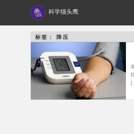
S
科学猫头鹰
k
i
p
t
标签：
降压
o
m
a
i
n
[
c
o
n
t
e
n
t