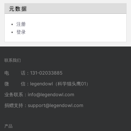
元数据
注册
登录
联系我们
电 话：131-02033885
微 信：legendowl（科学猫头鹰01）
业务联系：
info@legendowl.com
捐赠支持：
support@legendowl.com
产品