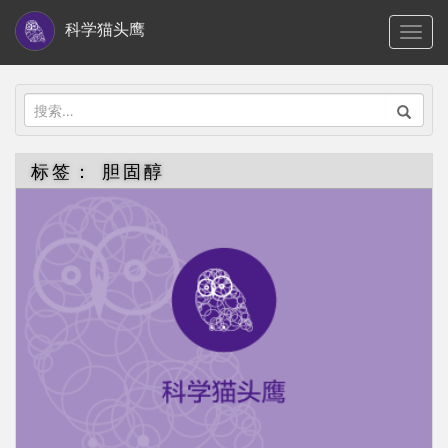
S
科学猫头鹰
TOGG
k
i
p
搜
t
索：
o
标签：
胆固醇
m
a
i
n
c
o
n
t
e
n
t