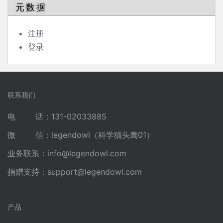
元数据
注册
登录
联系我们
电 话：131-02033885
微 信：legendowl（科学猫头鹰01）
业务联系：
info@legendowl.com
捐赠支持：
support@legendowl.com
产品