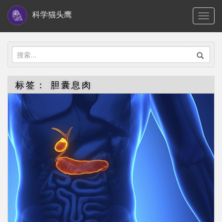
S
科学猫头鹰
TOGG
k
i
p
搜
t
索：
o
标签：
胆囊息肉
m
a
i
n
c
o
n
t
e
n
t