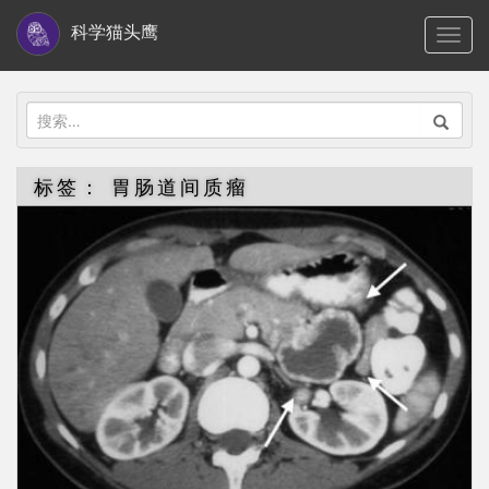
S
科学猫头鹰
TOGG
k
i
p
搜
t
索：
o
标签：
胃肠道间质瘤
m
a
i
n
c
o
n
t
e
n
t