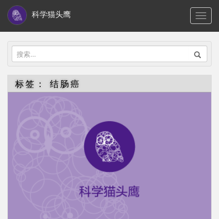
S
科学猫头鹰
TOGG
k
i
p
搜
t
索：
o
标签：
结肠癌
m
a
i
n
c
o
n
t
e
n
t