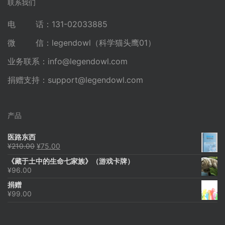
联系我们
电 话：131-02033885
微 信：legendowl（科学猫头鹰01）
业务联系：
info@legendowl.com
捐赠支持：
support@legendowl.com
产品
医路东西
原
当
¥
210.00
¥
75.00
价
前
《藏于土中的生命七家族》（游戏卡牌）
为：
价
¥
96.00
¥210.00。
格
为：
捐赠
¥75.00。
¥
99.00