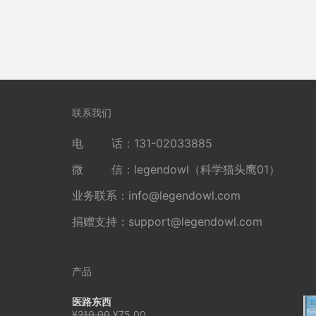
联系我们
电 话：131-02033885
微 信：legendowl（科学猫头鹰01）
业务联系：
info@legendowl.com
捐赠支持：
support@legendowl.com
产品
医路东西
原
当
¥
210.00
¥
75.00