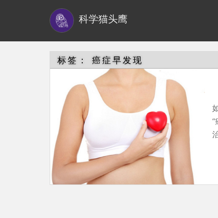
S
科学猫头鹰
k
i
p
t
标签：
癌症早发现
o
m
a
i
n
治
c
o
n
t
e
n
t