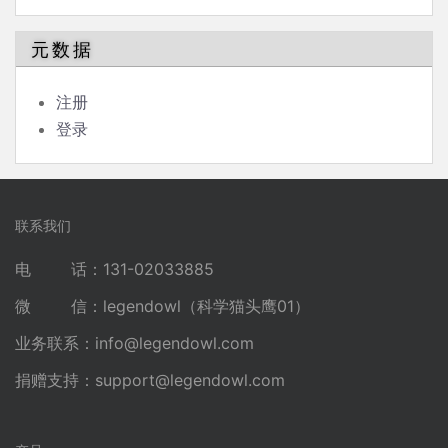
元数据
注册
登录
联系我们
电 话：131-02033885
微 信：legendowl（科学猫头鹰01）
业务联系：
info@legendowl.com
捐赠支持：
support@legendowl.com