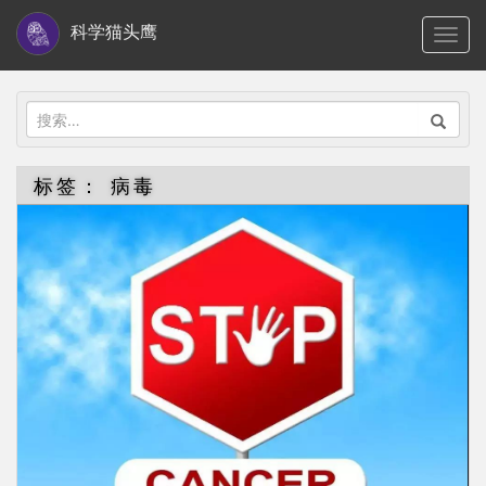
S
科学猫头鹰
TOGG
k
i
p
搜
t
索：
o
标签：
病毒
m
a
i
n
c
o
n
t
e
n
t