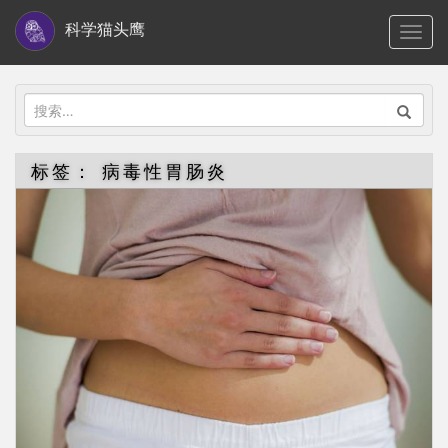
S
科学猫头鹰
TOGG
k
i
p
搜
t
索：
o
标签：
病毒性胃肠炎
m
a
i
n
c
o
n
t
e
n
t