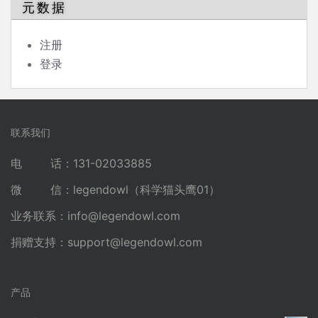
元数据
注册
登录
联系我们
电 话：131-02033885
微 信：legendowl（科学猫头鹰01）
业务联系：
info@legendowl.com
捐赠支持：
support@legendowl.com
产品