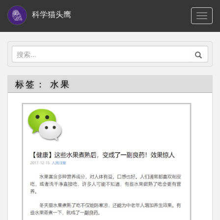
S
科学猫头鹰
TOGG
k
i
p
搜
t
索：
o
标签：
水果
m
a
i
n
c
o
n
t
e
n
t