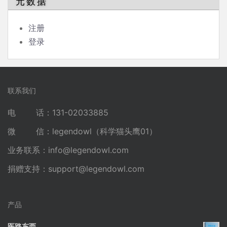
元数据
注册
登录
联系我们
电 话：131-02033885
微 信：legendowl（科学猫头鹰01）
业务联系：
info@legendowl.com
捐赠支持：
support@legendowl.com
产品
医路东西