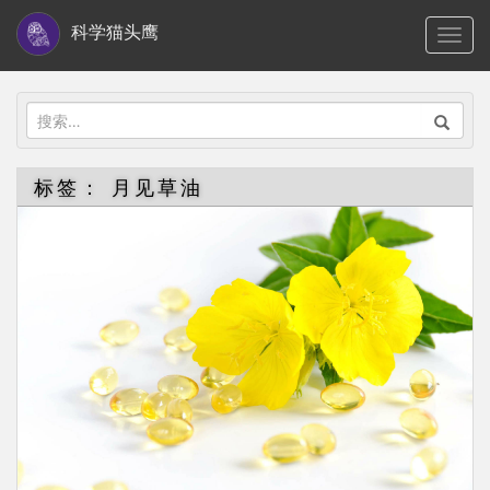
S
科学猫头鹰
TOGG
k
i
p
搜
t
索：
o
标签：
月见草油
m
a
i
n
c
o
n
t
e
n
t