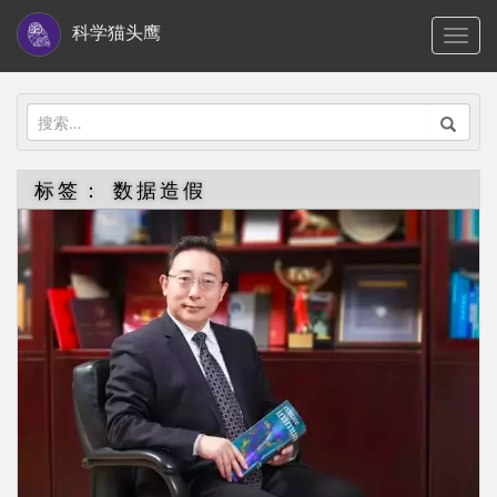
S
科学猫头鹰
TOGG
k
i
p
搜
t
索：
o
标签：
数据造假
m
a
i
n
c
o
n
t
e
n
t