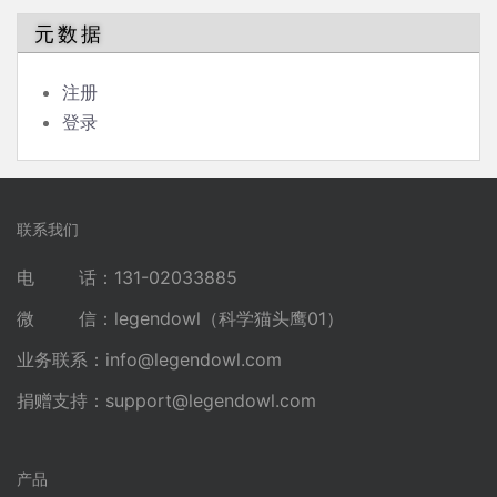
元数据
注册
登录
联系我们
电 话：131-02033885
微 信：legendowl（科学猫头鹰01）
业务联系：
info@legendowl.com
捐赠支持：
support@legendowl.com
产品