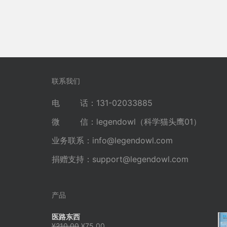
联系我们
电 话：131-02033885
微 信：legendowl（科学猫头鹰01）
业务联系：
info@legendowl.com
捐赠支持：
support@legendowl.com
产品
医路东西
原
当
¥
210.00
¥
75.00