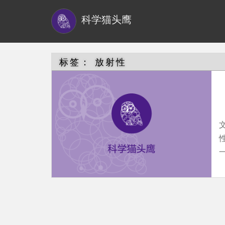
S
科学猫头鹰
k
i
p
t
标签：
放射性
o
m
a
i
n
c
一
o
n
t
e
n
t