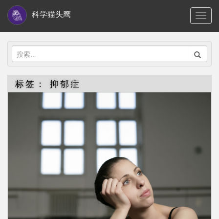
S
科学猫头鹰
TOGG
k
i
p
搜
t
索：
o
标签：
抑郁症
m
a
i
n
c
o
n
t
e
n
t