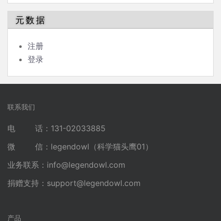
元数据
注册
登录
联系我们
电 话：131-02033885
微 信：legendowl（科学猫头鹰01）
业务联系：
info@legendowl.com
捐赠支持：
support@legendowl.com
产品