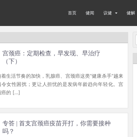
首页
健闻
议健
健解
宫颈癌：定期检查，早发现、早治疗
（下）
随着生活节奏的加快，乳腺癌、宫颈癌这类“健康杀手”越来
越令女性困扰；更让人担忧的是发病年龄趋向年轻化。宫
癌的 […]
专答 | 首支宫颈癌疫苗开打，你需要接种
吗？