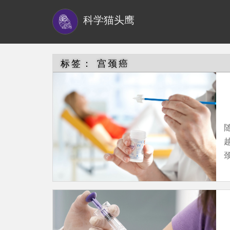
S
科学猫头鹰
k
i
p
t
标签：
宫颈癌
o
m
a
i
n
c
颈
o
n
t
e
n
t