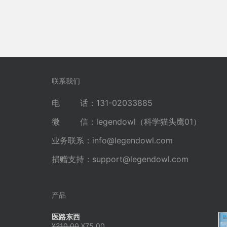
联系我们
电 话：131-02033885
微 信：legendowl（科学猫头鹰01）
业务联系：
info@legendowl.com
捐赠支持：
support@legendowl.com
产品
医路东西
原
当
¥
210.00
¥
75.00