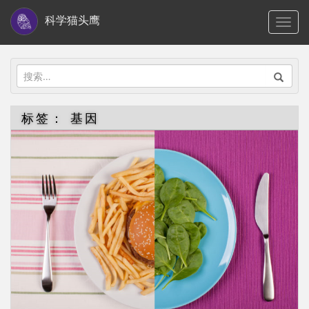
S
科学猫头鹰
TOGG
k
i
p
搜
t
索：
o
标签：
基因
m
a
i
n
c
o
n
t
e
n
t