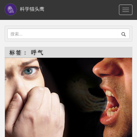
S
科学猫头鹰
TOGG
k
i
p
搜
t
索：
o
标签：
呼气
m
a
i
n
c
o
n
t
e
n
t