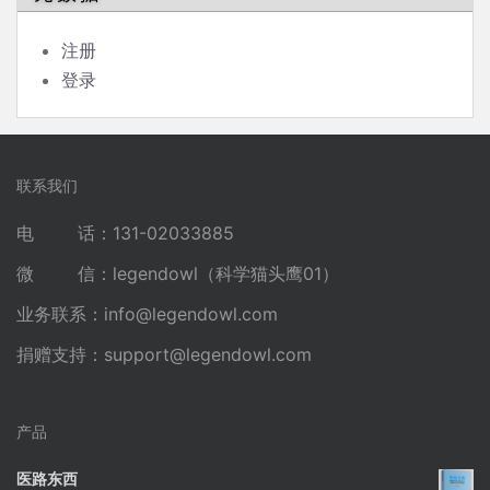
注册
登录
联系我们
电 话：131-02033885
微 信：legendowl（科学猫头鹰01）
业务联系：
info@legendowl.com
捐赠支持：
support@legendowl.com
产品
医路东西