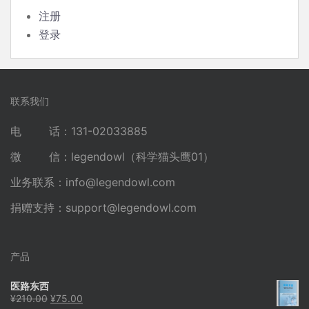
注册
登录
联系我们
电 话：131-02033885
微 信：legendowl（科学猫头鹰01）
业务联系：
info@legendowl.com
捐赠支持：
support@legendowl.com
产品
医路东西
原
当
¥
210.00
¥
75.00