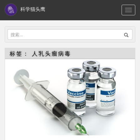
S
科学猫头鹰
TOGG
k
i
p
搜
t
索：
o
标签：
人乳头瘤病毒
m
a
i
n
c
o
n
t
e
n
t