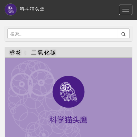
S
科学猫头鹰
TOGG
k
i
p
搜
t
索：
o
标签：
二氧化碳
m
a
i
n
c
o
n
t
e
n
t