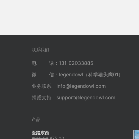
联系我们
电 话：131-02033885
微 信：legendowl（科学猫头鹰01）
业务联系：
info@legendowl.com
捐赠支持：
support@legendowl.com
产品
医路东西
原
当
¥
210.00
¥
75.00