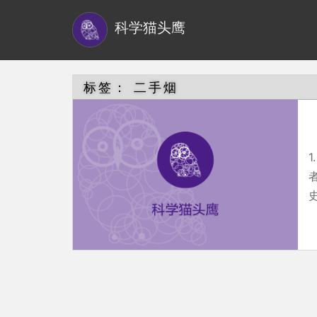
S
科学猫头鹰
k
i
p
t
标签：
二手烟
o
m
a
i
n
史
c
o
n
t
e
n
t