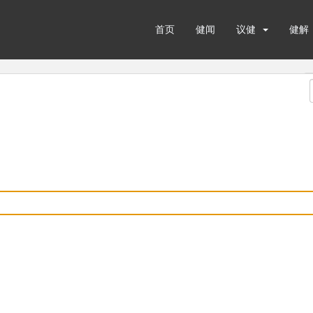
首页
健闻
议健
健解