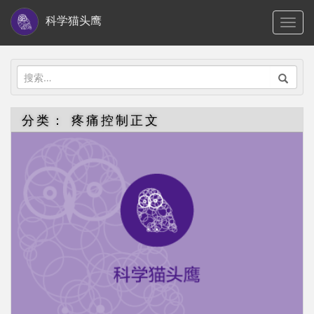
S
科学猫头鹰
TOGG
k
i
p
搜
t
索：
o
分类：
疼痛控制正文
m
a
i
n
c
o
n
t
e
n
t