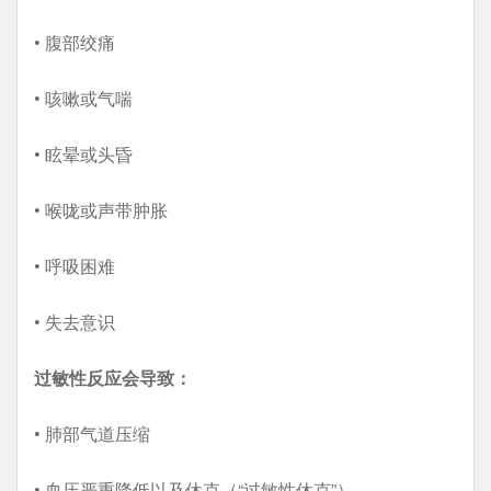
• 腹部绞痛
• 咳嗽或气喘
• 眩晕或头昏
• 喉咙或声带肿胀
• 呼吸困难
• 失去意识
过敏性反应会导致：
• 肺部气道压缩
• 血压严重降低以及休克（“过敏性休克”）