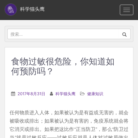
S
科学猫头鹰
TOGG
k
i
p
搜
t
索：
o
m
食物过敏很危险，你知道如
a
何预防吗？
i
n
c
2017年8月31日
科学猫头鹰
健康知识
o
n
t
任何物质进入人体，如果被认为是有益或无害的，就会
e
被吸收或排出；如果被认为是有害的，免疫系统就会将
n
它消灭或排出。如果把这比作“正当防卫”，那么“防卫过
t
当”就是过敏反应——过敏反应就是人体对过敏原做出