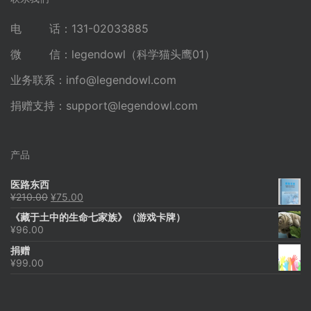
电 话：131-02033885
微 信：legendowl（科学猫头鹰01）
业务联系：
info@legendowl.com
捐赠支持：
support@legendowl.com
产品
医路东西
原
当
¥
210.00
¥
75.00
价
前
《藏于土中的生命七家族》（游戏卡牌）
为：
价
¥
96.00
¥210.00。
格
为：
捐赠
¥75.00。
¥
99.00