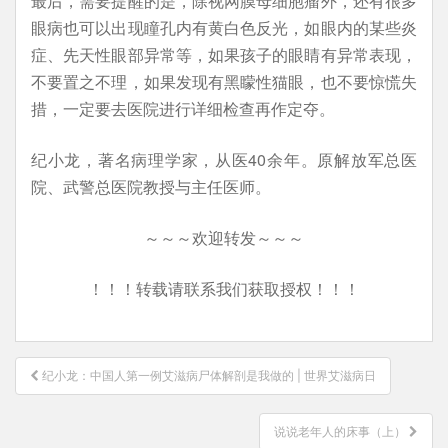
最后，需要提醒的是，除视网膜母细胞瘤外，还有很多
眼病也可以出现瞳孔内有黄白色反光，如眼内的某些炎
症、先天性眼部异常等，如果孩子的眼睛有异常表现，
不要置之不理，如果发现有黑矇性猫眼，也不要惊慌失
措，一定要去医院进行详细检查再作定夺。
纪小龙，著名病理学家，从医40余年。原解放军总医
院、武警总医院教授与主任医师。
～～～欢迎转发～～～
！！！转载请联系我们获取授权！！！
文
纪小龙：中国人第一例艾滋病尸体解剖是我做的 | 世界艾滋病日
章
导
说说老年人的床事（上）
航