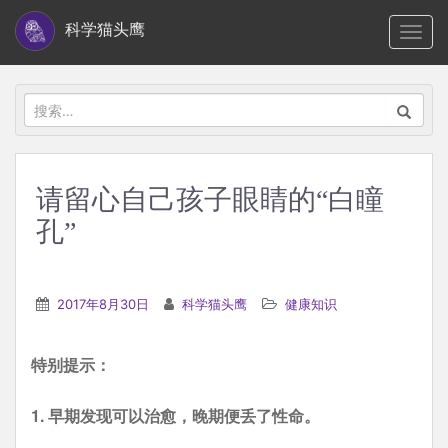
S
科学猫头鹰
TOGG
k
i
p
搜
t
索：
o
m
请留心自己孩子眼睛的“白瞳
a
孔”
i
n
c
2017年8月30日
科学猫头鹰
健康知识
o
n
t
特别提示：
e
1. 早期发现可以治愈，晚期便丢了性命。
n
t