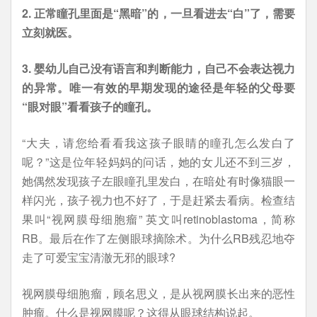
2. 正常瞳孔里面是“黑暗”的，一旦看进去“白”了，需要
立刻就医。
3. 婴幼儿自己没有语言和判断能力，自己不会表达视力
的异常。唯一有效的早期发现的途径是年轻的父母要
“眼对眼”看看孩子的瞳孔。
“大夫，请您给看看我这孩子眼睛的瞳孔怎么发白了
呢？”这是位年轻妈妈的问话，她的女儿还不到三岁，
她偶然发现孩子左眼瞳孔里发白，在暗处有时像猫眼一
样闪光，孩子视力也不好了，于是赶紧去看病。检查结
果叫“视网膜母细胞瘤” 英文叫retinoblastoma，简称
RB。最后在作了左侧眼球摘除术。为什么RB残忍地夺
走了可爱宝宝清澈无邪的眼球?
视网膜母细胞瘤，顾名思义，是从视网膜长出来的恶性
肿瘤。什么是视网膜呢？这得从眼球结构说起。