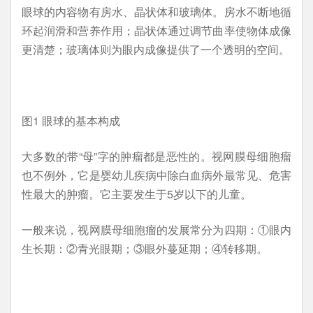
眼球的内容物有房水、晶状体和玻璃体。房水不断地循
环起润滑和营养作用；晶状体通过调节曲率使物体成像
更清楚；玻璃体则为眼内成像提供了一个透明的空间。
图1 眼球的基本构成
大多数的带“母”字的肿瘤都是恶性的。视网膜母细胞瘤
也不例外，它是婴幼儿疾病中除白血病外最常见、危害
性最大的肿瘤。它主要发生于5岁以下的儿童。
一般来说，视网膜母细胞瘤的发展常分为四期：①眼内
生长期：②青光眼期；③眼外蔓延期；④转移期。