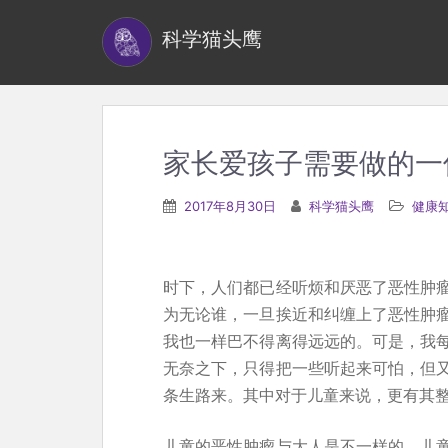
S
科学猫头鹰
k
i
p
t
o
家长爱孩子需要做的一
m
a
2017年8月30日
科学猫头鹰
健康
i
n
c
时下，人们都已经听烦和厌恶了恶性肿
o
为无论谁，一旦挨近和纠缠上了恶性肿
n
我也一样巴不得离得远远的。可是，我
t
无奈之下，只得把一些听起来可怕，但
e
条生路来。其中对于儿童来说，更有其
n
t
儿童的恶性肿瘤与大人是不一样的，儿