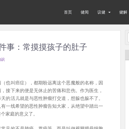
首页
健闻
议健
健解
件事：常摸摸孩子的肚子
知识
瘤（也叫癌症），都期盼远离这个恶魔般的名称，因
瘤，接下来的便是无休止的苦痛和悲伤。作为医生，
每天的活儿就是与恶性肿瘤打交道，想躲也躲不了。
又有一线希望的恶性肿瘤告知大家，从绝望中踏出一
整个家庭的意义了。
童常见的不是肺癌、胃癌等，而是叫做视网膜母细胞