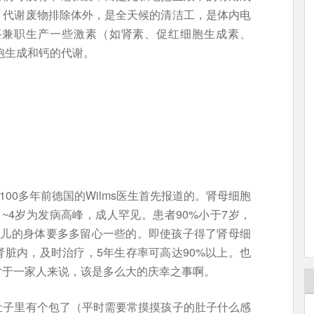
、代谢废物排除体外，是全天候的清洁工，是体内电
还兼职生产一些激素（如肾素、促红细胞生成素、
细胞生成和钙的代谢。
100多年前德国的Wilms医生首先报道的。肾母细胞
~4岁为发病高峰，成人罕见。患者90%小于7岁，
幼儿的身体要多多留心一些的。即使孩子得了肾母细
脏内，及时治疗，5年生存率可高达90%以上。也
对于一家人来说，该是多么大的庆幸之事啊。
肚子里有个包了（平时需要常摸摸孩子的肚子什么感