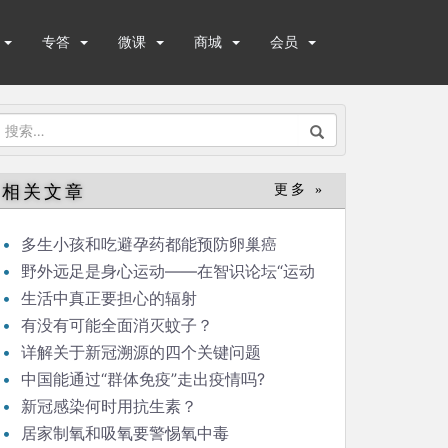
专答
微课
商城
会员
搜
索：
相关文章
更多 »
多生小孩和吃避孕药都能预防卵巢癌
野外远足是身心运动——在智识论坛“运动
与健康”的发言
生活中真正要担心的辐射
有没有可能全面消灭蚊子？
详解关于新冠溯源的四个关键问题
中国能通过“群体免疫”走出疫情吗?
新冠感染何时用抗生素？
居家制氧和吸氧要警惕氧中毒