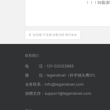
！！！转载请
文
“血管瘤”不是瘤 多数无碍 偶可丧命
章
导
航
联系我们
电 话：131-02033885
微 信：legendowl（科学猫头鹰01）
业务联系：
info@legendowl.com
捐赠支持：
support@legendowl.com