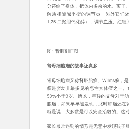
分还给了身体，把体内多余的水、离子
解质和酸碱平衡的调节员。另外它们
1,25-二羟胆钙化醇），调节血压、红
图1 肾脏剖面图
肾母细胞瘤的故事还真多
肾母细胞瘤又称肾胚胎瘤、Wilms瘤，是
瘤是婴幼儿最多见的恶性实体瘤之一。1
50%小于3岁。所以，年轻的父母对于
胞瘤，如果早早被发现，此时肿瘤还在肾
就是说，大多数是可以完全治愈的。这
家长最常遇到的情形是无意中发现孩子