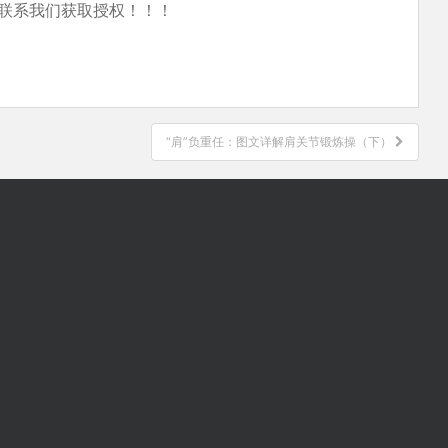
联系我们获取授权！！！
“肩”负重任：图文详解肩关节锻炼操（下）