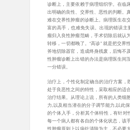
诊断上，主要依赖于病理组织学。在临
出明确的良性、交界性、恶性的判断。
难在交界性肿瘤的诊断上。病理医生在
富的高手，也难免失误。出现的错误主要是
瘤归入良性肿瘤范畴，手术切除后就认
转移，一切都晚了。“高诊” 就是把交
斧地切除器官，造成终身残废，后悔不
性肿瘤诊断上出错的办法是病理医生间
一分错误。
治疗上，个性化制定确当的治疗方案，既
处于良恶性之间的特性，采取相应的适
治疗结果。从理论上说，所有的人类细
力,以及相当潜在的分子调节能力,以此
的个体入手，分析其个体特性，有针对性
每一个病人都有各自的个体化状态，该
性肿瘤原则上以病灶清除为主，不必要