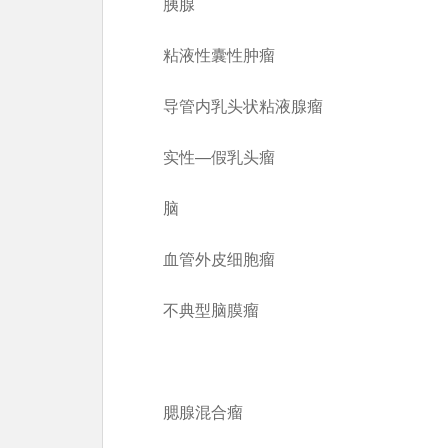
胰腺
粘液性囊性肿瘤
导管内乳头状粘液腺瘤
实性—假乳头瘤
脑
血管外皮细胞瘤
不典型脑膜瘤
腮腺混合瘤