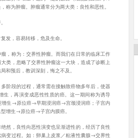
块，称为肿瘤。肿瘤通常分为两大类：良性和恶性。
好。
常复发，容易转移，危及生命。
肿瘤，称为：交界性肿瘤。而我们在日常的临床工作
两大类，忽略了交界性肿瘤这一大块，造成了诊断上
结局和预后，教训深刻，悔之不及。
、多阶段的过程，通常需在接触致癌物多年后，使器
增生，再演变成恶性性质的癌。这一期间称为诱导
型增生→原位癌→早期浸润癌→宫颈浸润癌；子宫内
典型增生→原位癌→子宫内膜癌。
非绝然，良性向恶性演变也呈渐进性的，经历了良性
续病变过程。如：卵巢上皮浆／粘液性囊腺→交界性