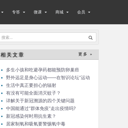
专答
微课
商城
会员
搜
索：
相关文章
更多 »
多生小孩和吃避孕药都能预防卵巢癌
野外远足是身心运动——在智识论坛“运动
与健康”的发言
生活中真正要担心的辐射
有没有可能全面消灭蚊子？
详解关于新冠溯源的四个关键问题
中国能通过“群体免疫”走出疫情吗?
新冠感染何时用抗生素？
居家制氧和吸氧要警惕氧中毒