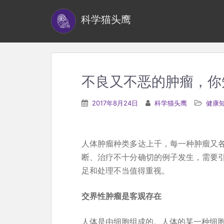
S
科学猫头鹰
k
i
p
t
o
不良又不恶的肿瘤，你
m
a
2017年8月24日
科学猫头鹰
健康
i
n
c
人体肿瘤种类多达上千，每一种肿瘤又
o
断、治疗不十分确切的例子发生，需要
n
足和处理不当值得重视。
t
e
交界性肿瘤是客观存在
n
人体是由细胞组成的。人体的某一种细胞
t