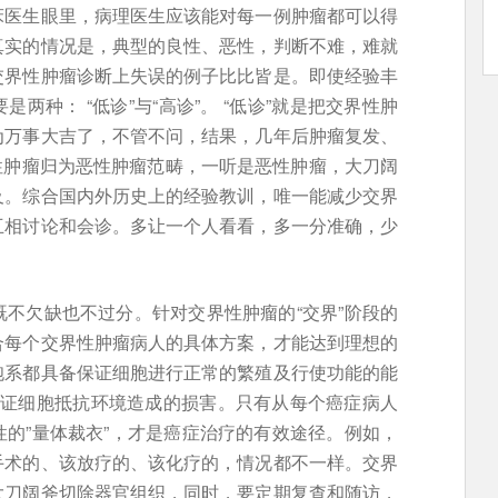
床医生眼里，病理医生应该能对每一例肿瘤都可以得
真实的情况是，典型的良性、恶性，判断不难，难就
交界性肿瘤诊断上失误的例子比比皆是。即使经验丰
两种： “低诊”与“高诊”。 “低诊”就是把交界性肿
为万事大吉了，不管不问，结果，几年后肿瘤复发、
界性肿瘤归为恶性肿瘤范畴，一听是恶性肿瘤，大刀阔
及。综合国内外历史上的经验教训，唯一能减少交界
互相讨论和会诊。多让一个人看看，多一分准确，少
不欠缺也不过分。针对交界性肿瘤的“交界”阶段的
合每个交界性肿瘤病人的具体方案，才能达到理想的
胞系都具备保证细胞进行正常的繁殖及行使功能的能
保证细胞抵抗环境造成的损害。只有从每个癌症病人
的”量体裁衣”，才是癌症治疗的有效途径。例如，
手术的、该放疗的、该化疗的，情况都不一样。交界
大刀阔斧切除器官组织，同时，要定期复查和随访，