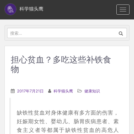
S
科学猫头鹰
TOGG
k
i
p
搜
t
索：
o
m
担心贫血？多吃这些补铁食
a
物
i
n
c
2017年7月21日
科学猫头鹰
健康知识
o
n
t
缺铁性贫血对身体健康有多方面的伤害，
e
妊娠期女性、婴幼儿、肠胃疾病患者、素
n
食主义者等都属于缺铁性贫血的高危人
t