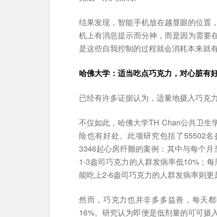
结果发现，智能手机放在越显眼的位置
机上有消息提示而分神，而是因为需要
是这些自我控制的过程就会消耗本来就
哈佛大学：适当吃点巧克力，对心脏有
已经有许多证据认为，适量地摄入巧克
不仅如此，哈佛大学TH Chan公共卫
险也有好处。此项研究包括了55502名
3346起心房纤颤的案例：其中与每个
1-3盎司巧克力的人群发病率低10%；
能吃上2-6盎司巧克力的人群发病率则更
然而，巧克力也并非多多益善，每天都
16%。研究认为即便是低剂量的可可摄