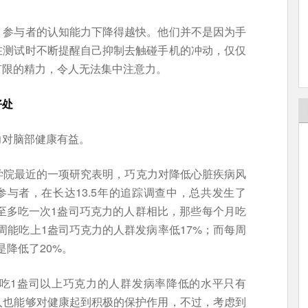
，参与者的认知能力下降得越快。他们并不是因为手
在测试时不断提醒自己抑制去触碰手机的冲动，仅仅
有限的精力，令人无法集中注意力。
好处
力对脑部健康有益。
生学院最近的一项研究表明，巧克力对降低心脏疾病风
参与者，在长达13.5年的追踪调查中，总共发生了
月至多吃一次1盎司巧克力的人群相比，那些每个月吃
每周能吃上1盎司巧克力的人群发病率低17%；而每周
是降低了20%。
吃1盎司以上巧克力的人群发病率降低的水平只有
入也能够对健康起到积极的保护作用，不过，考虑到