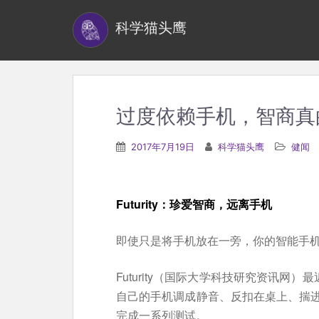
S
科学猫头鹰
k
i
p
t
o
过度依赖手机，智商真
m
a
2017年7月19日
科学猫头鹰
健闻
i
n
c
Futurity：珍爱智商，远离手机
o
n
即使只是将手机放在一旁，你的智能手
t
Futurity（国际大学科技研究资讯网
e
自己的手机调成静音、反扣在桌上、揣
n
完成一系列测试。
t