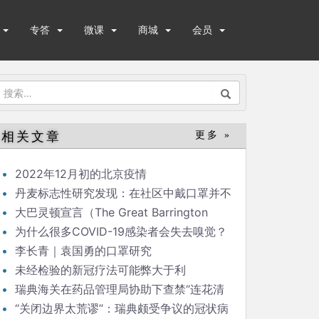
专答
微课
商城
会员
搜
索：
相关文章
更多 »
2022年12月初的北京疫情
丹麦标志性研究发现：在社区中戴口罩并不
能显著降低（新冠）感染率
大巴灵顿宣言（The Great Barrington
Declaration）
为什么很多COVID-19感染者会失去嗅觉？
李长青｜袁国勇的口罩研究
未经检验的新冠疗法可能弊大于利
瑞典海关在药品管理局协助下查禁“连花清
瘟”
“关闭边界太荒谬”：瑞典颇受争议的冠状病