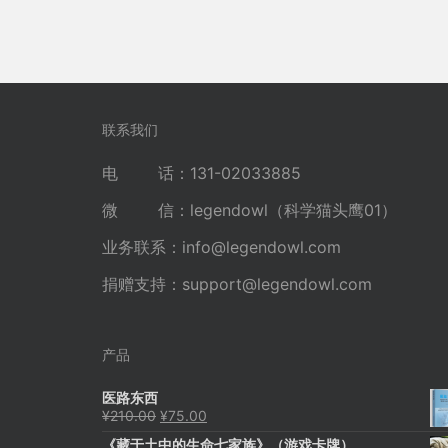
联系我们
电 话：131-02033885
微 信：legendowl（科学猫头鹰01）
业务联系：
info@legendowl.com
捐赠支持：
support@legendowl.com
产品
医路东西
原
当
¥
210.00
¥
75.00
价
前
《藏于土中的生命七家族》（游戏卡牌）