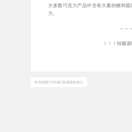
大多数巧克力产品中含有大量的糖和脂
力。
～～
！！！转载请
文
癌细胞“往外跑”是难题的核心
章
导
航