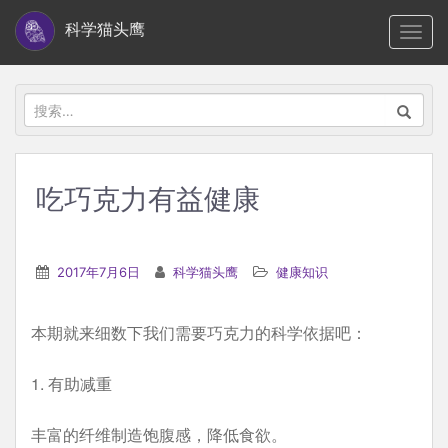
S
科学猫头鹰
TOGG
k
i
p
搜
t
索：
o
m
吃巧克力有益健康
a
i
n
2017年7月6日
科学猫头鹰
健康知识
c
o
本期就来细数下我们需要巧克力的科学依据吧：
n
t
1. 有助减重
e
n
丰富的纤维制造饱腹感，降低食欲。
t